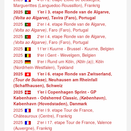
Marguerittes (Languedoc-Roussillon), Frankrig
2025
1'er i 3. etape Ronde van de Algarve,
(Volta ao Algarve)
, Tavira (Faro), Portugal
2025
2'er i 4. etape Ronde van de Algarve,
(Volta ao Algarve)
, Faro (Faro), Portugal
2025
2'er i 4. etape Ronde van de Algarve,
(Volta ao Algarve)
, Faro (Faro), Portugal
2025
11'er i Kuurne - Brussel - Kuurne, Belgien
2025
9'er i Gent - Wevelgem, Belgien
2025
9'er i Rund um Köln,
(Köln (a))
, Köln
(Nordrhein-Westfalen), Tyskland
2025
1'er i 6. etape Ronde van Zwitserland,
(Tour de Suisse)
, Neuhausen am Rheinfall
(Schaffhausen), Schweiz
2025
1'er i Copenhagen Sprint - GP
København - Odsherred Classic,
(København)
,
København (Hovedstaden), Danmark
2025
8'er i 9. etape Tour de France,
Châteauroux (Centre), Frankrig
2025
2'er i 17. etape Tour de France, Valence
(Auvergne), Frankrig