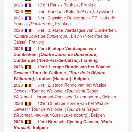
2026
17'er i Paris - Roubaix, Frankrig
2026
5'er i Rund um Köln,
(Köln (a))
, Tyskland
2026
3'er i Classique Dunkerque / GP Hauts de
France,
(Dunkerque)
, Frankrig
2026
6'er i 2. etape Vierdaagse van Duinkerken,
(Quatre Jours de Dunkerque)
, Liévin (Nord-Pas-de-
Calais), Frankrig
2026
1'er i 5. etape Vierdaagse van
Duinkerken,
(Quatre Jours de Dunkerque)
,
Dunkerque (Nord-Pas-de-Calais), Frankrig
2026
1'er i 1. etape Ronde van het Waalse
Gewest / Tour de Wallonie,
(Tour de la Région
Wallonne)
, Lobbes (Hainaut), Belgien
2026
5'er i 2. etape Ronde van het Waalse
Gewest / Tour de Wallonie,
(Tour de la Région
Wallonne)
, Libramont-Chevigny (Luxembourg), Belgien
2026
10'er i 3. etape Ronde van het Waalse
Gewest / Tour de Wallonie,
(Tour de la Région
Wallonne)
, Vaux-sur-Sûre (Luxembourg), Belgien
2026
1'er i Brussels Cycling Classic,
(Paris -
Brussel)
, Belgien