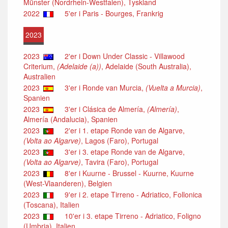
Münster (Nordrhein-Westfalen), Tyskland
2022
5'er i Paris - Bourges, Frankrig
2023
2023
2'er i Down Under Classic - Villawood
Criterium,
(Adelaide (a))
, Adelaide (South Australia),
Australien
2023
3'er i Ronde van Murcia,
(Vuelta a Murcia)
,
Spanien
2023
3'er i Clásica de Almería,
(Almería)
,
Almería (Andalucia), Spanien
2023
2'er i 1. etape Ronde van de Algarve,
(Volta ao Algarve)
, Lagos (Faro), Portugal
2023
3'er i 3. etape Ronde van de Algarve,
(Volta ao Algarve)
, Tavira (Faro), Portugal
2023
8'er i Kuurne - Brussel - Kuurne, Kuurne
(West-Vlaanderen), Belgien
2023
9'er i 2. etape Tirreno - Adriatico, Follonica
(Toscana), Italien
2023
10'er i 3. etape Tirreno - Adriatico, Foligno
(Umbria), Italien