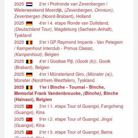
2025
2'er i Profronde van Zevenbergen /
Wielerweekend Moerdijk,
(Zevenbergen, Omnium)
,
Zevenbergen (Noord-Brabant), Holland
2025
4'er i 4. etape Ronde van Duitsland,
(Deutschland Tour)
, Magdeburg (Sachsen-Anhalt),
Tyskland
2025
3'er i GP Raymond Impanis - Van Petegem
/ Kampenhout Interclub - Primus Classic,
(Kampenhout)
, Belgien
2025
4'er i Gooikse Pijl,
(Gooik (b))
, Gooik
(Brabant), Belgien
2025
4'er i Münsterland Giro,
(Münster (a))
,
Münster (Nordrhein-Westfalen), Tyskland
2025
1'er i Binche - Tournai - Binche,
Memorial Frank Vandenbroucke,
(Binche)
, Binche
(Hainaut), Belgien
2025
3'er i 1. etape Tour of Guangxi, Fangcheng
(Guangxi), Kina
2025
9'er i 2. etape Tour of Guangxi, Jingxi
(Guangxi), Kina
2025
2'er i 3. etape Tour of Guangxi, Bama
(Guangxi), Kina