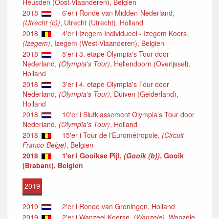
Heusden (Oost-Vlaanderen), Belgien
2018
6'er i Ronde van Midden-Nederland,
(Utrecht (c))
, Utrecht (Utrecht), Holland
2018
4'er i Izegem Individueel - Izegem Koers,
(Izegem)
, Izegem (West-Vlaanderen), Belgien
2018
5'er i 3. etape Olympia's Tour door
Nederland,
(Olympia's Tour)
, Hellendoorn (Overijssel),
Holland
2018
3'er i 4. etape Olympia's Tour door
Nederland,
(Olympia's Tour)
, Duiven (Gelderland),
Holland
2018
10'er i Slutklassement Olympia's Tour door
Nederland,
(Olympia's Tour)
, Holland
2018
15'er i Tour de l'Eurométropole,
(Circuit
Franco-Belge)
, Belgien
2018
1'er i Gooikse Pijl,
(Gooik (b))
, Gooik
(Brabant), Belgien
2019
2019
2'er i Ronde van Groningen, Holland
2019
2'er i Wanzeel Koerse,
(Wanzele)
, Wanzele