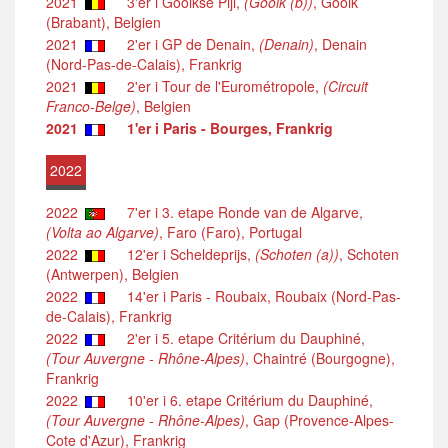
2021
3'er i Gooikse Pijl,
(Gooik (b))
, Gooik
(Brabant), Belgien
2021
2'er i GP de Denain,
(Denain)
, Denain
(Nord-Pas-de-Calais), Frankrig
2021
2'er i Tour de l'Eurométropole,
(Circuit
Franco-Belge)
, Belgien
2021
1'er i Paris - Bourges, Frankrig
2022
2022
7'er i 3. etape Ronde van de Algarve,
(Volta ao Algarve)
, Faro (Faro), Portugal
2022
12'er i Scheldeprijs,
(Schoten (a))
, Schoten
(Antwerpen), Belgien
2022
14'er i Paris - Roubaix, Roubaix (Nord-Pas-
de-Calais), Frankrig
2022
2'er i 5. etape Critérium du Dauphiné,
(Tour Auvergne - Rhône-Alpes)
, Chaintré (Bourgogne),
Frankrig
2022
10'er i 6. etape Critérium du Dauphiné,
(Tour Auvergne - Rhône-Alpes)
, Gap (Provence-Alpes-
Cote d'Azur), Frankrig