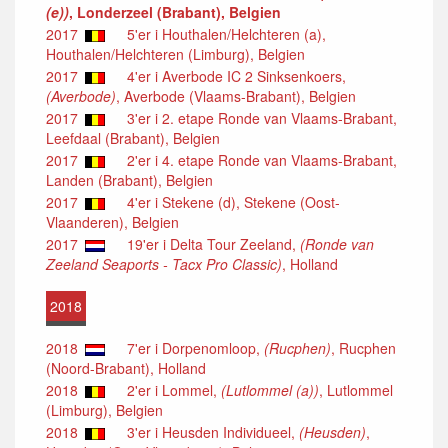
(e))
, Londerzeel (Brabant), Belgien
2017
5'er i Houthalen/Helchteren (a),
Houthalen/Helchteren (Limburg), Belgien
2017
4'er i Averbode IC 2 Sinksenkoers,
(Averbode)
, Averbode (Vlaams-Brabant), Belgien
2017
3'er i 2. etape Ronde van Vlaams-Brabant,
Leefdaal (Brabant), Belgien
2017
2'er i 4. etape Ronde van Vlaams-Brabant,
Landen (Brabant), Belgien
2017
4'er i Stekene (d), Stekene (Oost-
Vlaanderen), Belgien
2017
19'er i Delta Tour Zeeland,
(Ronde van
Zeeland Seaports - Tacx Pro Classic)
, Holland
2018
2018
7'er i Dorpenomloop,
(Rucphen)
, Rucphen
(Noord-Brabant), Holland
2018
2'er i Lommel,
(Lutlommel (a))
, Lutlommel
(Limburg), Belgien
2018
3'er i Heusden Individueel,
(Heusden)
,