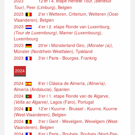
2023
12'er i 4. etape Renewi Tour,
(Benelux
Tour)
, Peer (Limburg), Belgien
2023
2'er i Wetteren, Criterium, Wetteren (Oost-
Vlaanderen), Belgien
2023
4'er i 2. etape Ronde van Luxemburg,
(Tour de Luxembourg)
, Mamer (Luxembourg),
Luxembourg
2023
20'er i Münsterland Giro,
(Münster (a))
,
Münster (Nordrhein-Westfalen), Tyskland
2023
3'er i Paris - Bourges, Frankrig
2024
2024
8'er i Clásica de Almería,
(Almería)
,
Almería (Andalucia), Spanien
2024
3'er i 1. etape Ronde van de Algarve,
(Volta ao Algarve)
, Lagos (Faro), Portugal
2024
12'er i Kuurne - Brussel - Kuurne, Kuurne
(West-Vlaanderen), Belgien
2024
3'er i Gent - Wevelgem, Wevelgem (West-
Vlaanderen), Belgien
2024
8'er i Paris - Roubaix, Roubaix (Nord-Pas-