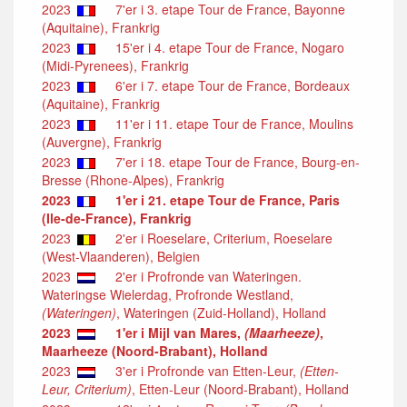
2023
7'er i 3. etape Tour de France, Bayonne
(Aquitaine), Frankrig
2023
15'er i 4. etape Tour de France, Nogaro
(Midi-Pyrenees), Frankrig
2023
6'er i 7. etape Tour de France, Bordeaux
(Aquitaine), Frankrig
2023
11'er i 11. etape Tour de France, Moulins
(Auvergne), Frankrig
2023
7'er i 18. etape Tour de France, Bourg-en-
Bresse (Rhone-Alpes), Frankrig
2023
1'er i 21. etape Tour de France, Paris
(Ile-de-France), Frankrig
2023
2'er i Roeselare, Criterium, Roeselare
(West-Vlaanderen), Belgien
2023
2'er i Profronde van Wateringen.
Wateringse Wielerdag, Profronde Westland,
(Wateringen)
, Wateringen (Zuid-Holland), Holland
2023
1'er i Mijl van Mares,
(Maarheeze)
,
Maarheeze (Noord-Brabant), Holland
2023
3'er i Profronde van Etten-Leur,
(Etten-
Leur, Criterium)
, Etten-Leur (Noord-Brabant), Holland