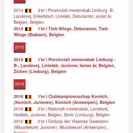
2014
3'er i Provincialt mesterskab Limburg -B-,
Landevej, Enkeltstart, Linieløb, Debutanter, andet år,
Belgien, Belgien
2014
1'er i Tielt-Winge, Debutanter, Tielt-
Winge (Brabant), Belgien
2015
2015
1'er i Provincialt mesterskab Limburg -
B-, Landevej, Linieløb, Juniorer, første år, Belgien,
Zichen (Limburg), Belgien
2016
2016
1'er i Clubkampioenschap Kontich,
(Kontich, Junioren)
, Kontich (Antwerpen), Belgien
2016
2'er i Nationalt mesterskab, Landevej,
Holdløb, Juniorer, Belgien, Borlo (Limburg), Belgien
2016
2'er i Omloop der Vlaamse Gewesten,
(Wuustwezel, Juniorer)
, Wuustwezel (Antwerpen),
Belgien