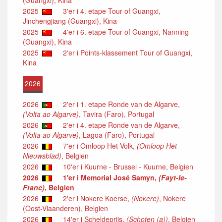
2025
3'er i 4. etape Tour of Guangxi,
Jinchengjiang (Guangxi), Kina
2025
4'er i 6. etape Tour of Guangxi, Nanning
(Guangxi), Kina
2025
2'er i Points-klassement Tour of Guangxi,
Kina
2026
2026
2'er i 1. etape Ronde van de Algarve,
(Volta ao Algarve)
, Tavira (Faro), Portugal
2026
2'er i 4. etape Ronde van de Algarve,
(Volta ao Algarve)
, Lagoa (Faro), Portugal
2026
7'er i Omloop Het Volk,
(Omloop Het
Nieuwsblad)
, Belgien
2026
10'er i Kuurne - Brussel - Kuurne, Belgien
2026
1'er i Memorial José Samyn,
(Fayt-le-
Franc)
, Belgien
2026
2'er i Nokere Koerse,
(Nokere)
, Nokere
(Oost-Vlaanderen), Belgien
2026
14'er i Scheldeprijs,
(Schoten (a))
, Belgien