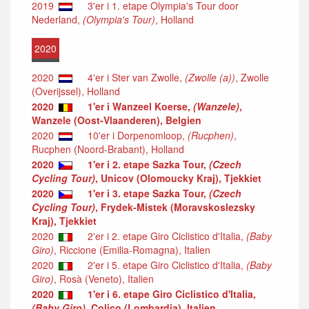
2019
3'er i 1. etape Olympia's Tour door
Nederland,
(Olympia's Tour)
, Holland
2020
2020
4'er i Ster van Zwolle,
(Zwolle (a))
, Zwolle
(Overijssel), Holland
2020
1'er i Wanzeel Koerse,
(Wanzele)
,
Wanzele (Oost-Vlaanderen), Belgien
2020
10'er i Dorpenomloop,
(Rucphen)
,
Rucphen (Noord-Brabant), Holland
2020
1'er i 2. etape Sazka Tour,
(Czech
Cycling Tour)
, Unicov (Olomoucky Kraj), Tjekkiet
2020
1'er i 3. etape Sazka Tour,
(Czech
Cycling Tour)
, Frydek-Mistek (Moravskoslezsky
Kraj), Tjekkiet
2020
2'er i 2. etape Giro Ciclistico d'Italia,
(Baby
Giro)
, Riccione (Emilia-Romagna), Italien
2020
2'er i 5. etape Giro Ciclistico d'Italia,
(Baby
Giro)
, Rosà (Veneto), Italien
2020
1'er i 6. etape Giro Ciclistico d'Italia,
(Baby Giro)
, Colico (Lombardia), Italien