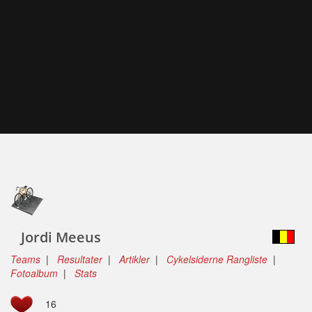
Jordi Meeus
Teams
|
Resultater
|
Artikler
|
Cykelsiderne Rangliste
|
Fotoalbum
|
Stats
16