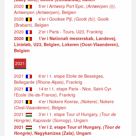
2020
5'er i Antwerp Port Epic,
(Antwerpen (i))
,
Antwerpen (Antwerpen), Belgien
2020
4'er i Gooikse Pijl,
(Gooik (b))
, Gooik
(Brabant), Belgien
2020
2'er i Paris - Tours, U23, Frankrig
2020
1'er i Nationalt mesterskab, Landevej,
Linieløb, U23, Belgien, Lokeren (Oost-Vlaanderen),
Belgien
2021
2021
6'er i 1. etape Etoile de Bessèges,
Bellegarde (Rhone-Alpes), Frankrig
2021
14'er i 1. etape Paris - Nice, Saint-Cyr-
l'Ecole (Ile-de-France), Frankrig
2021
4'er i Nokere Koerse,
(Nokere)
, Nokere
(Oost-Vlaanderen), Belgien
2021
3'er i 1. etape Tour of Hungary,
(Tour de
Hongrie)
, Kaposvár (Somogy), Ungarn
2021
1'er i 2. etape Tour of Hungary,
(Tour de
Hongrie)
, Nagykanizsa (Zala), Ungarn