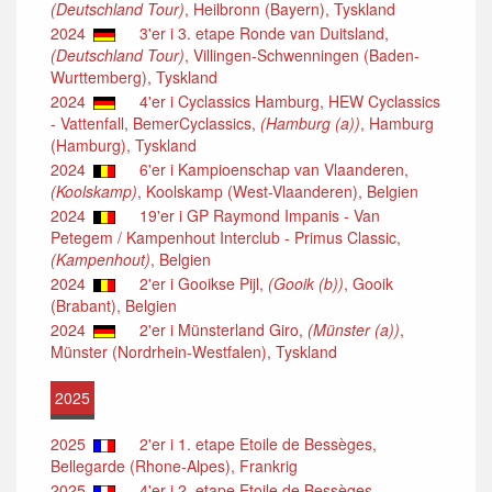
(Deutschland Tour)
, Heilbronn (Bayern), Tyskland
2024
3'er i 3. etape Ronde van Duitsland,
(Deutschland Tour)
, Villingen-Schwenningen (Baden-
Wurttemberg), Tyskland
2024
4'er i Cyclassics Hamburg, HEW Cyclassics
- Vattenfall, BemerCyclassics,
(Hamburg (a))
, Hamburg
(Hamburg), Tyskland
2024
6'er i Kampioenschap van Vlaanderen,
(Koolskamp)
, Koolskamp (West-Vlaanderen), Belgien
2024
19'er i GP Raymond Impanis - Van
Petegem / Kampenhout Interclub - Primus Classic,
(Kampenhout)
, Belgien
2024
2'er i Gooikse Pijl,
(Gooik (b))
, Gooik
(Brabant), Belgien
2024
2'er i Münsterland Giro,
(Münster (a))
,
Münster (Nordrhein-Westfalen), Tyskland
2025
2025
2'er i 1. etape Etoile de Bessèges,
Bellegarde (Rhone-Alpes), Frankrig
2025
4'er i 2. etape Etoile de Bessèges,