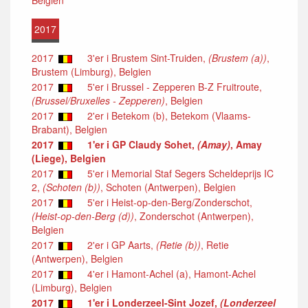
2017
2017
3'er i Brustem Sint-Truiden,
(Brustem (a))
,
Brustem (Limburg), Belgien
2017
5'er i Brussel - Zepperen B-Z Fruitroute,
(Brussel/Bruxelles - Zepperen)
, Belgien
2017
2'er i Betekom (b), Betekom (Vlaams-
Brabant), Belgien
2017
1'er i GP Claudy Sohet,
(Amay)
, Amay
(Liege), Belgien
2017
5'er i Memorial Staf Segers Scheldeprijs IC
2,
(Schoten (b))
, Schoten (Antwerpen), Belgien
2017
5'er i Heist-op-den-Berg/Zonderschot,
(Heist-op-den-Berg (d))
, Zonderschot (Antwerpen),
Belgien
2017
2'er i GP Aarts,
(Retie (b))
, Retie
(Antwerpen), Belgien
2017
4'er i Hamont-Achel (a), Hamont-Achel
(Limburg), Belgien
2017
1'er i Londerzeel-Sint Jozef,
(Londerzeel