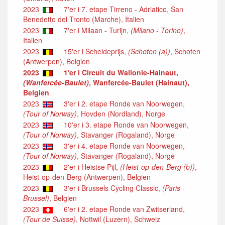
2023
7'er i 7. etape Tirreno - Adriatico, San
Benedetto del Tronto (Marche), Italien
2023
7'er i Milaan - Turijn,
(Milano - Torino)
,
Italien
2023
15'er i Scheldeprijs,
(Schoten (a))
, Schoten
(Antwerpen), Belgien
2023
1'er i Circuit du Wallonie-Hainaut,
(Wanfercée-Baulet)
, Wanfercée-Baulet (Hainaut),
Belgien
2023
3'er i 2. etape Ronde van Noorwegen,
(Tour of Norway)
, Hovden (Nordland), Norge
2023
10'er i 3. etape Ronde van Noorwegen,
(Tour of Norway)
, Stavanger (Rogaland), Norge
2023
3'er i 4. etape Ronde van Noorwegen,
(Tour of Norway)
, Stavanger (Rogaland), Norge
2023
2'er i Heistse Pijl,
(Heist-op-den-Berg (b))
,
Heist-op-den-Berg (Antwerpen), Belgien
2023
3'er i Brussels Cycling Classic,
(Paris -
Brussel)
, Belgien
2023
6'er i 2. etape Ronde van Zwitserland,
(Tour de Suisse)
, Nottwil (Luzern), Schweiz