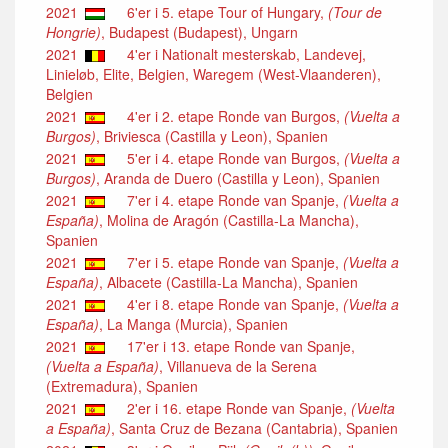
2021
6'er i 5. etape Tour of Hungary,
(Tour de
Hongrie)
, Budapest (Budapest), Ungarn
2021
4'er i Nationalt mesterskab, Landevej,
Linieløb, Elite, Belgien, Waregem (West-Vlaanderen),
Belgien
2021
4'er i 2. etape Ronde van Burgos,
(Vuelta a
Burgos)
, Briviesca (Castilla y Leon), Spanien
2021
5'er i 4. etape Ronde van Burgos,
(Vuelta a
Burgos)
, Aranda de Duero (Castilla y Leon), Spanien
2021
7'er i 4. etape Ronde van Spanje,
(Vuelta a
España)
, Molina de Aragón (Castilla-La Mancha),
Spanien
2021
7'er i 5. etape Ronde van Spanje,
(Vuelta a
España)
, Albacete (Castilla-La Mancha), Spanien
2021
4'er i 8. etape Ronde van Spanje,
(Vuelta a
España)
, La Manga (Murcia), Spanien
2021
17'er i 13. etape Ronde van Spanje,
(Vuelta a España)
, Villanueva de la Serena
(Extremadura), Spanien
2021
2'er i 16. etape Ronde van Spanje,
(Vuelta
a España)
, Santa Cruz de Bezana (Cantabria), Spanien