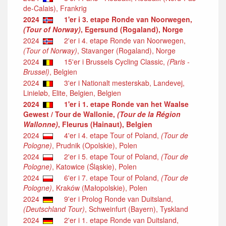
de-Calais), Frankrig
2024
1'er i 3. etape Ronde van Noorwegen,
(Tour of Norway)
, Egersund (Rogaland), Norge
2024
2'er i 4. etape Ronde van Noorwegen,
(Tour of Norway)
, Stavanger (Rogaland), Norge
2024
15'er i Brussels Cycling Classic,
(Paris -
Brussel)
, Belgien
2024
3'er i Nationalt mesterskab, Landevej,
Linieløb, Elite, Belgien, Belgien
2024
1'er i 1. etape Ronde van het Waalse
Gewest / Tour de Wallonie,
(Tour de la Région
Wallonne)
, Fleurus (Hainaut), Belgien
2024
4'er i 4. etape Tour of Poland,
(Tour de
Pologne)
, Prudnik (Opolskie), Polen
2024
2'er i 5. etape Tour of Poland,
(Tour de
Pologne)
, Katowice (Śląskie), Polen
2024
6'er i 7. etape Tour of Poland,
(Tour de
Pologne)
, Kraków (Małopolskie), Polen
2024
9'er i Prolog Ronde van Duitsland,
(Deutschland Tour)
, Schweinfurt (Bayern), Tyskland
2024
2'er i 1. etape Ronde van Duitsland,