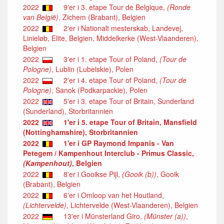
2022
9'er i 3. etape Tour de Belgique,
(Ronde
van België)
, Zichem (Brabant), Belgien
2022
2'er i Nationalt mesterskab, Landevej,
Linieløb, Elite, Belgien, Middelkerke (West-Vlaanderen),
Belgien
2022
3'er i 1. etape Tour of Poland,
(Tour de
Pologne)
, Lublin (Lubelskie), Polen
2022
2'er i 4. etape Tour of Poland,
(Tour de
Pologne)
, Sanok (Podkarpackie), Polen
2022
5'er i 3. etape Tour of Britain, Sunderland
(Sunderland), Storbritannien
2022
1'er i 5. etape Tour of Britain, Mansfield
(Nottinghamshire), Storbritannien
2022
1'er i GP Raymond Impanis - Van
Petegem / Kampenhout Interclub - Primus Classic,
(Kampenhout)
, Belgien
2022
8'er i Gooikse Pijl,
(Gooik (b))
, Gooik
(Brabant), Belgien
2022
6'er i Omloop van het Houtland,
(Lichtervelde)
, Lichtervelde (West-Vlaanderen), Belgien
2022
13'er i Münsterland Giro,
(Münster (a))
,