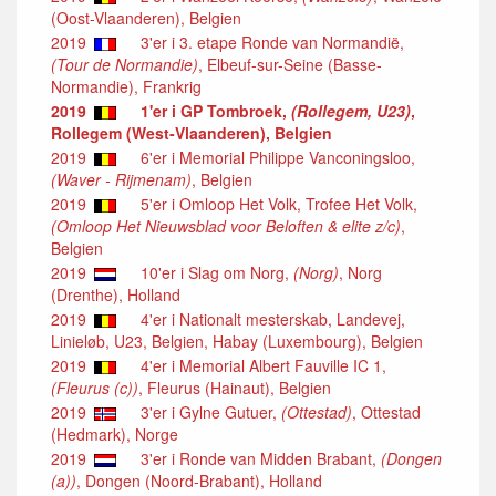
(Oost-Vlaanderen), Belgien
2019
3'er i 3. etape Ronde van Normandië,
(Tour de Normandie)
, Elbeuf-sur-Seine (Basse-
Normandie), Frankrig
2019
1'er i GP Tombroek,
(Rollegem, U23)
,
Rollegem (West-Vlaanderen), Belgien
2019
6'er i Memorial Philippe Vanconingsloo,
(Waver - Rijmenam)
, Belgien
2019
5'er i Omloop Het Volk, Trofee Het Volk,
(Omloop Het Nieuwsblad voor Beloften & elite z/c)
,
Belgien
2019
10'er i Slag om Norg,
(Norg)
, Norg
(Drenthe), Holland
2019
4'er i Nationalt mesterskab, Landevej,
Linieløb, U23, Belgien, Habay (Luxembourg), Belgien
2019
4'er i Memorial Albert Fauville IC 1,
(Fleurus (c))
, Fleurus (Hainaut), Belgien
2019
3'er i Gylne Gutuer,
(Ottestad)
, Ottestad
(Hedmark), Norge
2019
3'er i Ronde van Midden Brabant,
(Dongen
(a))
, Dongen (Noord-Brabant), Holland