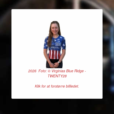
2026 Foto: © Virginias Blue Ridge -
TWENTY28
Klik for at forstørre billledet.