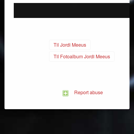
Til Jordi Meeus
Til Fotoalbum Jordi Meeus
Report abuse