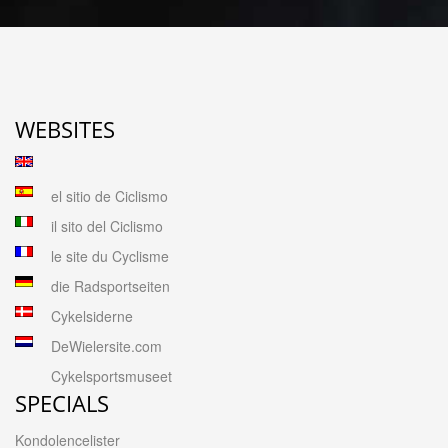
WEBSITES
el sitio de Ciclismo
il sito del Ciclismo
le site du Cyclisme
die Radsportseiten
Cykelsiderne
DeWielersite.com
Cykelsportsmuseet
SPECIALS
Kondolencelister