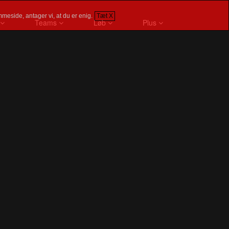
meside, antager vi, at du er enig.
Tæt X
Teams
Løb
Plus