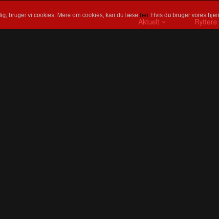
ig, bruger vi cookies. Mere om cookies, kan du læse
her
. Hvis du bruger vores hjem
Aktuelt
Ryttere