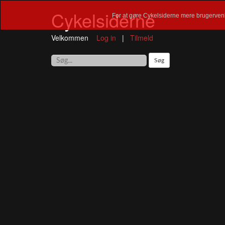
Cykelsiderne
For at gøre Cykelsiderne mere brugervenl
Velkommen
Log in
|
Tilmeld