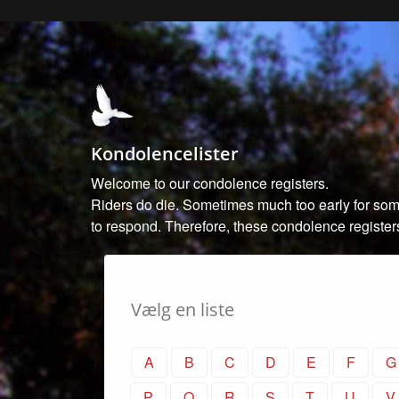
Kondolencelister
Welcome to our condolence registers.
Riders do die. Sometimes much too early for some
to respond. Therefore, these condolence registe
Vælg en liste
A
B
C
D
E
F
G
P
Q
R
S
T
U
V