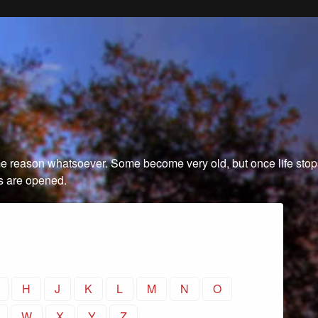
 reason whatsoever. Some become very old, but once life stops.
rs are opened.
H
J
K
L
M
N
O
W
X
Y
Z