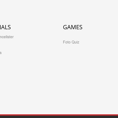
IALS
GAMES
celister
Foto Quiz
a