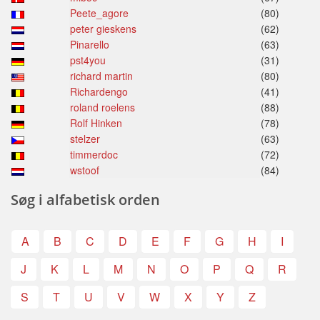
Peete_agore
(80)
peter gieskens
(62)
Pinarello
(63)
pst4you
(31)
richard martin
(80)
Richardengo
(41)
roland roelens
(88)
Rolf Hinken
(78)
stelzer
(63)
timmerdoc
(72)
wstoof
(84)
Søg i alfabetisk orden
A
B
C
D
E
F
G
H
I
J
K
L
M
N
O
P
Q
R
S
T
U
V
W
X
Y
Z