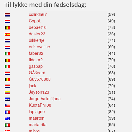
Til lykke med din fødselsdag:
colinda67
(59)
Coppi.
(49)
debaet10
(78)
dester23
(36)
dikkertje
(74)
erik.eveline
(60)
faber82
(44)
fiddler2
(79)
gaspap
(76)
GÃ©rard
(68)
Guy570808
(69)
jack
(79)
Jeyson123
(31)
Jorge Vallmitjana
(74)
KuotaPhil08
(64)
laplagne
(82)
maarten
(39)
maria rita
(55)
mib59
(67)