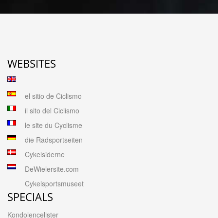
WEBSITES
el sitio de Ciclismo
il sito del Ciclismo
le site du Cyclisme
die Radsportseiten
Cykelsiderne
DeWielersite.com
Cykelsportsmuseet
SPECIALS
Kondolencelister