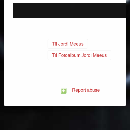
Til Jordi Meeus
Til Fotoalbum Jordi Meeus
Report abuse