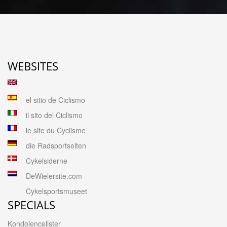
WEBSITES
el sitio de Ciclismo
il sito del Ciclismo
le site du Cyclisme
die Radsportseiten
Cykelsiderne
DeWielersite.com
Cykelsportsmuseet
SPECIALS
Kondolencelister