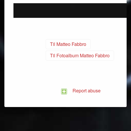
Til Matteo Fabbro
Til Fotoalbum Matteo Fabbro
Report abuse