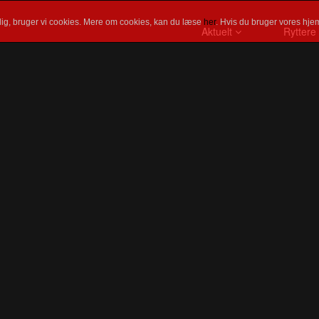
ig, bruger vi cookies. Mere om cookies, kan du læse
her
. Hvis du bruger vores hjem
Aktuelt
Ryttere