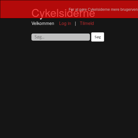
Cykelsiderne
For at gøre Cykelsiderne mere brugervenl
Velkommen
Log in
|
Tilmeld