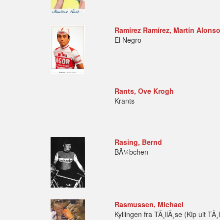
Ramírez Ramírez, Martín Alons
El Negro
Rants, Ove Krogh
Krants
Rasing, Bernd
BÃ¼bchen
Rasmussen, Michael
Kyllingen fra TÃ¸llÃ¸se (Kip uit TÃ¸