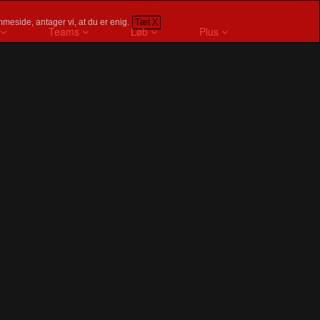
meside, antager vi, at du er enig.
Tæt X
Teams
Løb
Plus