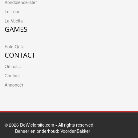
Kondolencelister
Le Tour
La Vuelta
GAMES
Foto Quiz
CONTACT
Om os...
Contact
Annoncér
© 2026
DeWielersite.com
- All rights reserved.
Beheer en onderhoud:
VoordenBakker