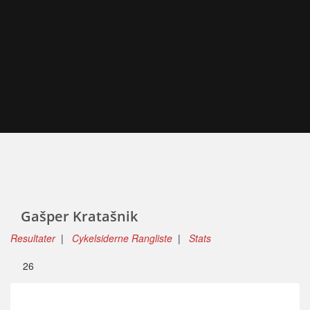
Gašper Kratašnik
Resultater
|
Cykelsiderne Rangliste
|
Stats
26