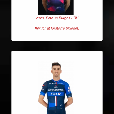
2023 Foto: © Burgos - BH
Klik for at forstørre billledet.