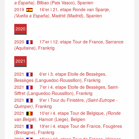
a España)
, Bilbao (Pais Vasco), Spanien
2019
16'er i 21. etape Ronde van Spanje,
(Vuelta a España)
, Madrid (Madrid), Spanien
2020
2020
17'er i 12. etape Tour de France, Sarrance
(Aquitaine), Frankrig
2021
2021
6'er i 3. etape Etoile de Bessèges,
Bessèges (Languedoc-Roussillon), Frankrig
2021
7'er i 4. etape Etoile de Bessèges, Saint-
Siffret (Languedoc-Roussillon), Frankrig
2021
9'er i Tour du Finistère,
(Saint-Eutrope -
Quimper)
, Frankrig
2021
10'er i 4. etape Tour de Belgique,
(Ronde
van België)
, Hamoir (Liege), Belgien
2021
19'er i 4. etape Tour de France, Fougères
(Bretagne), Frankrig
2021
15'er i 10. etape Tour de France, Valence