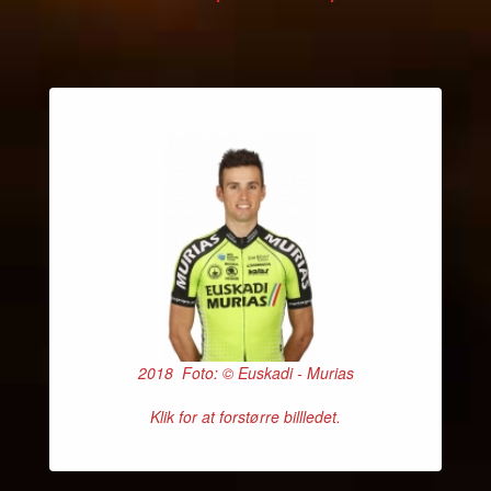
2018 Foto: © Euskadi - Murias
Klik for at forstørre billledet.