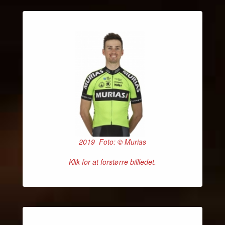
2019 Foto: © Murias
Klik for at forstørre billledet.