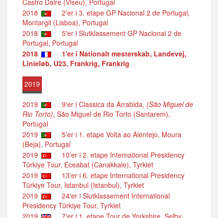
Castro Daire (Viseu), Portugal
2018
2'er i 3. etape GP Nacional 2 de Portugal,
Montargil (Lisboa), Portugal
2018
5'er i Slutklassement GP Nacional 2 de
Portugal, Portugal
2018
1'er i Nationalt mesterskab, Landevej,
Linieløb, U23, Frankrig, Frankrig
2019
2019
9'er i Classica da Arrabida,
(São Miguel de
Rio Torto)
, São Miguel de Rio Torto (Santarem),
Portugal
2019
5'er i 1. etape Volta ao Alentejo, Moura
(Beja), Portugal
2019
10'er i 2. etape International Presidency
Türkiye Tour, Eceabat (Canakkale), Tyrkiet
2019
13'er i 6. etape International Presidency
Türkiye Tour, Istanbul (Istanbul), Tyrkiet
2019
24'er i Slutklassement International
Presidency Türkiye Tour, Tyrkiet
2019
7'er i 1. etape Tour de Yorkshire, Selby