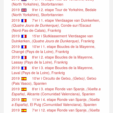
(North Yorkshire), Storbritannien
2019
9'er i 2. etape Tour de Yorkshire, Bedale
(North Yorkshire), Storbritannien
2019
7'er i 1. etape Vierdaagse van Duinkerken,
(Quatre Jours de Dunkerque)
, Conde-sur-l'Escaut
(Nord-Pas-de-Calais), Frankrig
2019
15'er i Slutklassement Vierdaagse van
Duinkerken,
(Quatre Jours de Dunkerque)
, Frankrig
2019
10'er i 1. etape Boucles de la Mayenne,
Changé (Pays de la Loire), Frankrig
2019
8'er i 2. etape Boucles de la Mayenne,
Lassay (Pays de la Loire), Frankrig
2019
6'er i 3. etape Boucles de la Mayenne,
Laval (Pays de la Loire), Frankrig
2019
10'er i Circuito de Getxo,
(Getxo)
, Getxo
(Pais Vasco), Spanien
2019
8'er i 3. etape Ronde van Spanje,
(Vuelta a
España)
, Alicante (Comunidad Valenciana), Spanien
2019
11'er i 4. etape Ronde van Spanje,
(Vuelta
a España)
, El Puig (Comunidad Valenciana), Spanien
2019
7'er i 12. etape Ronde van Spanje,
(Vuelta