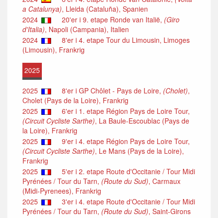
a Catalunya)
, Lleida (Cataluña), Spanien
2024
20'er i 9. etape Ronde van Italië,
(Giro
d'Italia)
, Napoli (Campania), Italien
2024
8'er i 4. etape Tour du Limousin, Limoges
(Limousin), Frankrig
2025
2025
8'er i GP Chôlet - Pays de Loire,
(Cholet)
,
Cholet (Pays de la Loire), Frankrig
2025
6'er i 1. etape Région Pays de Loire Tour,
(Circuit Cycliste Sarthe)
, La Baule-Escoublac (Pays de
la Loire), Frankrig
2025
9'er i 4. etape Région Pays de Loire Tour,
(Circuit Cycliste Sarthe)
, Le Mans (Pays de la Loire),
Frankrig
2025
5'er i 2. etape Route d'Occitanie / Tour Midi
Pyrénées / Tour du Tarn,
(Route du Sud)
, Carmaux
(Midi-Pyrenees), Frankrig
2025
3'er i 4. etape Route d'Occitanie / Tour Midi
Pyrénées / Tour du Tarn,
(Route du Sud)
, Saint-Girons