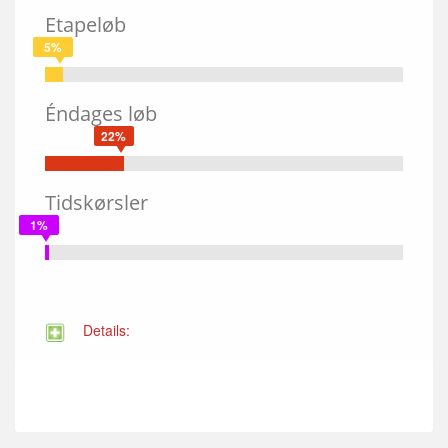
Etapeløb
5%
Éndages løb
22%
Tidskørsler
1%
Details: