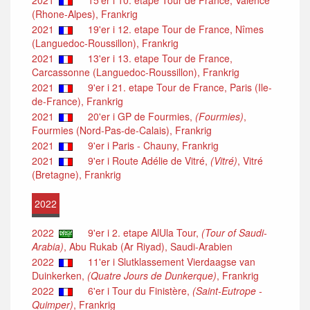
(Rhone-Alpes), Frankrig
2021
19'er i 12. etape Tour de France, Nîmes
(Languedoc-Roussillon), Frankrig
2021
13'er i 13. etape Tour de France,
Carcassonne (Languedoc-Roussillon), Frankrig
2021
9'er i 21. etape Tour de France, Paris (Ile-
de-France), Frankrig
2021
20'er i GP de Fourmies,
(Fourmies)
,
Fourmies (Nord-Pas-de-Calais), Frankrig
2021
9'er i Paris - Chauny, Frankrig
2021
9'er i Route Adélie de Vitré,
(Vitré)
, Vitré
(Bretagne), Frankrig
2022
2022
9'er i 2. etape AlUla Tour,
(Tour of Saudi-
Arabia)
, Abu Rukab (Ar Riyad), Saudi-Arabien
2022
11'er i Slutklassement Vierdaagse van
Duinkerken,
(Quatre Jours de Dunkerque)
, Frankrig
2022
6'er i Tour du Finistère,
(Saint-Eutrope -
Quimper)
, Frankrig