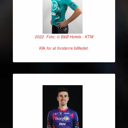
2022 Foto: © B&B Hotels - KTM
Klik for at forstørre billledet.