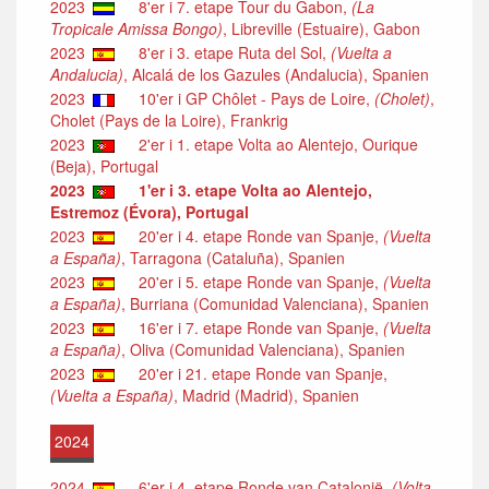
2023
8'er i 7. etape Tour du Gabon,
(La
Tropicale Amissa Bongo)
, Libreville (Estuaire), Gabon
2023
8'er i 3. etape Ruta del Sol,
(Vuelta a
Andalucia)
, Alcalá de los Gazules (Andalucia), Spanien
2023
10'er i GP Chôlet - Pays de Loire,
(Cholet)
,
Cholet (Pays de la Loire), Frankrig
2023
2'er i 1. etape Volta ao Alentejo, Ourique
(Beja), Portugal
2023
1'er i 3. etape Volta ao Alentejo,
Estremoz (Évora), Portugal
2023
20'er i 4. etape Ronde van Spanje,
(Vuelta
a España)
, Tarragona (Cataluña), Spanien
2023
20'er i 5. etape Ronde van Spanje,
(Vuelta
a España)
, Burriana (Comunidad Valenciana), Spanien
2023
16'er i 7. etape Ronde van Spanje,
(Vuelta
a España)
, Oliva (Comunidad Valenciana), Spanien
2023
20'er i 21. etape Ronde van Spanje,
(Vuelta a España)
, Madrid (Madrid), Spanien
2024
2024
6'er i 4. etape Ronde van Catalonië,
(Volta