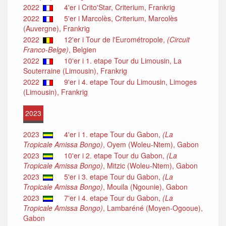
2022
4'er i Crito'Star, Criterium, Frankrig
2022
5'er i Marcolès, Criterium, Marcolès
(Auvergne), Frankrig
2022
12'er i Tour de l'Eurométropole,
(Circuit
Franco-Belge)
, Belgien
2022
10'er i 1. etape Tour du Limousin, La
Souterraine (Limousin), Frankrig
2022
9'er i 4. etape Tour du Limousin, Limoges
(Limousin), Frankrig
2023
2023
4'er i 1. etape Tour du Gabon,
(La
Tropicale Amissa Bongo)
, Oyem (Woleu-Ntem), Gabon
2023
10'er i 2. etape Tour du Gabon,
(La
Tropicale Amissa Bongo)
, Mitzic (Woleu-Ntem), Gabon
2023
5'er i 3. etape Tour du Gabon,
(La
Tropicale Amissa Bongo)
, Mouila (Ngounie), Gabon
2023
7'er i 4. etape Tour du Gabon,
(La
Tropicale Amissa Bongo)
, Lambaréné (Moyen-Ogooue),
Gabon