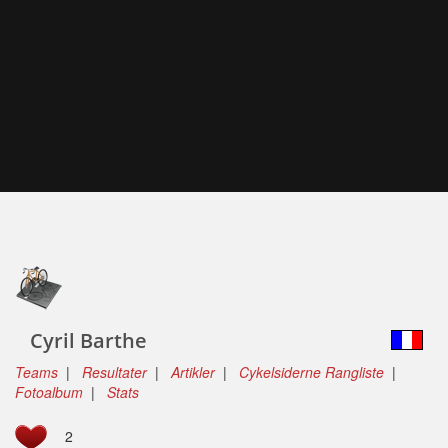
Cyril Barthe
Teams
|
Resultater
|
Artikler
|
Cykelsiderne Rangliste
|
Fotoalbum
|
Stats
2