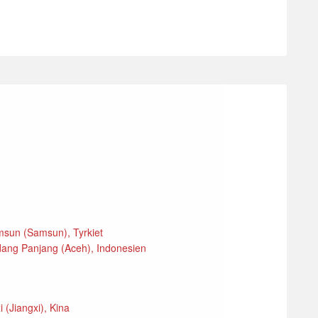
msun (Samsun), Tyrkiet
dang Panjang (Aceh), Indonesien
 (Jiangxi), Kina