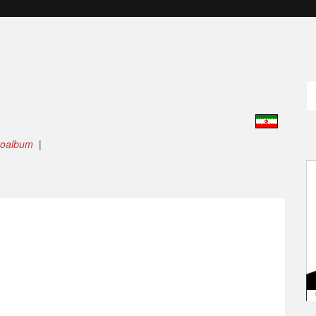
toalbum
|