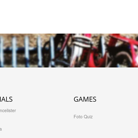
IALS
GAMES
celister
Foto Quiz
a