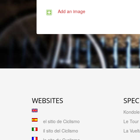
Add an image
WEBSITES
SPEC
Kondolen
el sitio de Ciclismo
Le Tour
il sito del Ciclismo
La Vuelt
le site du Cyclisme