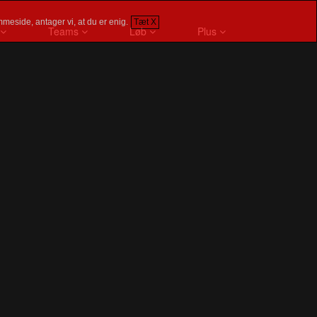
meside, antager vi, at du er enig.
Tæt X
Teams
Løb
Plus