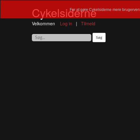
Cykelsiderne
For at gøre Cykelsiderne mere brugervenl
Velkommen
Log in
|
Tilmeld