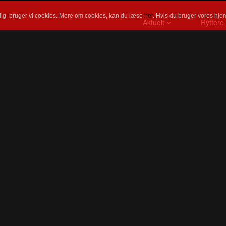
ig, bruger vi cookies. Mere om cookies, kan du læse
her
. Hvis du bruger vores hjem
Aktuelt
Ryttere