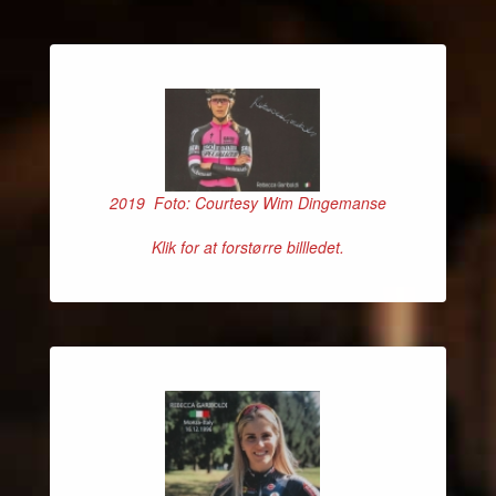
2019 Foto: Courtesy Wim Dingemanse
Klik for at forstørre billledet.