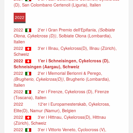
(D), San Colombano Certenoli (Liguria), Italien
2022
2022
2'er i Gran Premio dell'Epifania,
(Solbiate
Olona, Cykelcross (D))
, Solbiate Olona (Lombardia),
Italien
2022
3'er i Illnau, Cykelcross(D), Illnau (Zürich),
Schweiz
2022
1'er i Schneisingen, Cykelcross (D),
Schneisingen (Aargau), Schweiz
2022
2'er i Memorial Berionni & Perego,
(Brugherio, Cykelcross(D))
, Brugherio (Lombardia),
Italien
2022
2'er i Firenze, Cykelcross (D), Firenze
(Toscana), Italien
2022
12'er i Europamesterskab, Cykelcross,
Elite(D), Namur (Namur), Belgien
2022
3'er i Hittnau, Cykelcross(D), Hittnau
(Zürich), Schweiz
2022
3'er i Vittorio Veneto, Cyclocross (V),