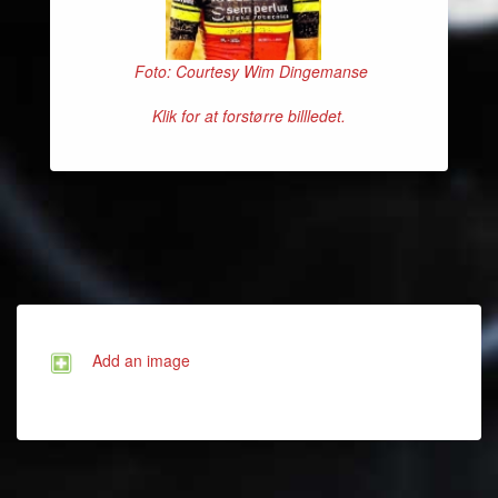
Foto: Courtesy Wim Dingemanse
Klik for at forstørre billledet.
Add an image