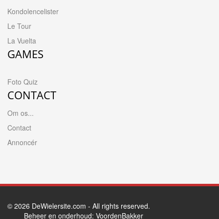
Kondolencelister
Le Tour
La Vuelta
GAMES
Foto Quiz
CONTACT
Om os...
Contact
Annoncér
© 2026
DeWielersite.com
- All rights reserved.
Beheer en onderhoud:
VoordenBakker