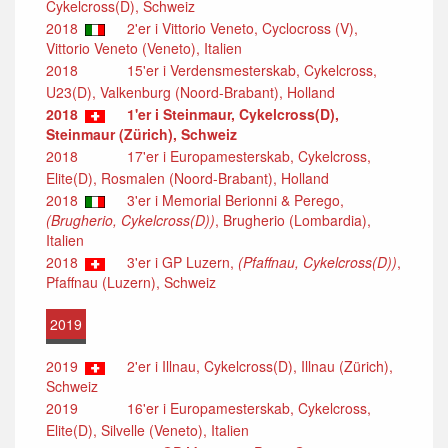
Cykelcross(D), Schweiz
2018
2'er i Vittorio Veneto, Cyclocross (V),
Vittorio Veneto (Veneto), Italien
2018
15'er i Verdensmesterskab, Cykelcross,
U23(D), Valkenburg (Noord-Brabant), Holland
2018
1'er i Steinmaur, Cykelcross(D),
Steinmaur (Zürich), Schweiz
2018
17'er i Europamesterskab, Cykelcross,
Elite(D), Rosmalen (Noord-Brabant), Holland
2018
3'er i Memorial Berionni & Perego,
(Brugherio, Cykelcross(D))
, Brugherio (Lombardia),
Italien
2018
3'er i GP Luzern,
(Pfaffnau, Cykelcross(D))
,
Pfaffnau (Luzern), Schweiz
2019
2019
2'er i Illnau, Cykelcross(D), Illnau (Zürich),
Schweiz
2019
16'er i Europamesterskab, Cykelcross,
Elite(D), Silvelle (Veneto), Italien