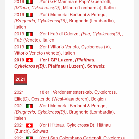
2019
2'er i GP Mamma e Papa' Guerciotti,
(Milano, Cykelcross(D))
, Milano (Lombardia), Italien
2019
2'er i Memorial Berionni & Perego,
(Brugherio, Cykelcross(D))
, Brugherio (Lombardia),
Italien
2019
2'er i Faè di Oderzo,
(Faè, Cykelcross(D))
,
Faè (Veneto), Italien
2019
2'er i Vittorio Veneto, Cyclocross (V),
Vittorio Veneto (Veneto), Italien
2019
1'er i GP Luzern,
(Pfaffnau,
Cykelcross(D))
, Pfaffnau (Luzern), Schweiz
2021
2021
18'er i Verdensmesterskab, Cykelcross,
Elite(D), Oostende (West-Vlaanderen), Belgien
2021
3'er i Memorial Berionni & Perego,
(Brugherio, Cykelcross(D))
, Brugherio (Lombardia),
Italien
2021
3'er i Hittnau, Cykelcross(D), Hittnau
(Zürich), Schweiz
2021
3'er i San Colombano Certenoli, Cykelcross