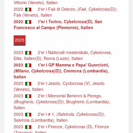
Vittorio (Veneto), Italien
2022
2'er i Faè di Oderzo,
(Faè, Cykelcross(D))
,
Faè (Veneto), Italien
2022
1'er i Torino, Cykelcross(D), San
Francesco al Campo (Piemonte), Italien
2023
2023
2'er i Nationalt mesterskab, Cykelcross,
Elite, Italien(D), Roma (Lazio), Italien
2023
1'er i GP Mamma e Papa' Guerciotti,
(Milano, Cykelcross(D))
, Cremona (Lombardia),
Italien
2023
2'er i Jesolo, Cyclocross (V), Jesolo
(Veneto), Italien
2023
2'er i Memorial Berionni & Perego,
(Brugherio, Cykelcross(D))
, Brugherio (Lombardia),
Italien
2023
2'er i # 1,
(Salvirola, Cykelcross(D))
,
Salvirola (Lombardia), Italien
2023
2'er i Firenze, Cykelcross (D), Firenze
(Toscana), Italien