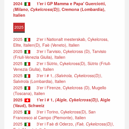
2024
1'er i GP Mamma e Papa' Guerciotti,
(Milano, Cykelcross(D))
, Cremona (Lombardia),
Italien
2025
2025
2'er i Nationalt mesterskab, Cykelcross,
Elite, Italien(D), Faè (Veneto), Italien
2025
3'er i Tarvisio, Cykelcross (D), Tarvisio
(Friuli-Venezia Giulia), Italien
2025
2'er i Sùtrio, Cykelcross(D), Sùtrio (Friuli-
Venezia Giulia), Italien
2025
3'er i # 1,
(Salvirola, Cykelcross(D))
,
Salvirola (Lombardia), Italien
2025
3'er i Firenze, Cykelcross (D), Mugello
(Toscana), Italien
2025
1'er i # 1,
(Aigle, Cykelcross(D))
, Aigle
(Vaud), Schweiz
2025
3'er i Torino, Cykelcross(D), San
Francesco al Campo (Piemonte), Italien
2025
3'er i Faè di Oderzo,
(Faè, Cykelcross(D))
,