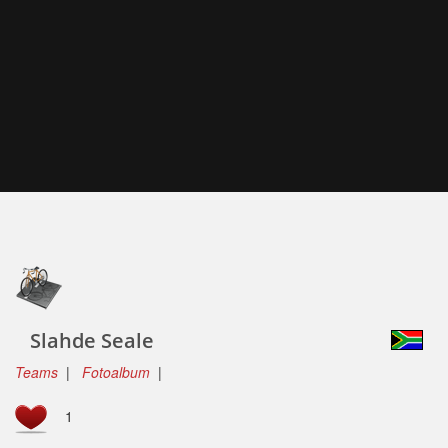
Slahde Seale
Teams
|
Fotoalbum
|
1