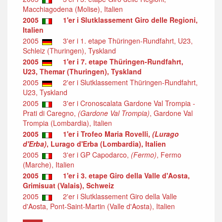
Macchiagodena (Molise), Italien
2005
1'er i Slutklassement Giro delle Regioni,
Italien
2005
3'er i 1. etape Thüringen-Rundfahrt, U23,
Schleiz (Thuringen), Tyskland
2005
1'er i 7. etape Thüringen-Rundfahrt,
U23, Themar (Thuringen), Tyskland
2005
2'er i Slutklassement Thüringen-Rundfahrt,
U23, Tyskland
2005
3'er i Cronoscalata Gardone Val Trompia -
Prati di Caregno,
(Gardone Val Trompia)
, Gardone Val
Trompia (Lombardia), Italien
2005
1'er i Trofeo Maria Rovelli,
(Lurago
d'Erba)
, Lurago d'Erba (Lombardia), Italien
2005
3'er i GP Capodarco,
(Fermo)
, Fermo
(Marche), Italien
2005
1'er i 3. etape Giro della Valle d'Aosta,
Grimisuat (Valais), Schweiz
2005
2'er i Slutklassement Giro della Valle
d'Aosta, Pont-Saint-Martin (Valle d'Aosta), Italien