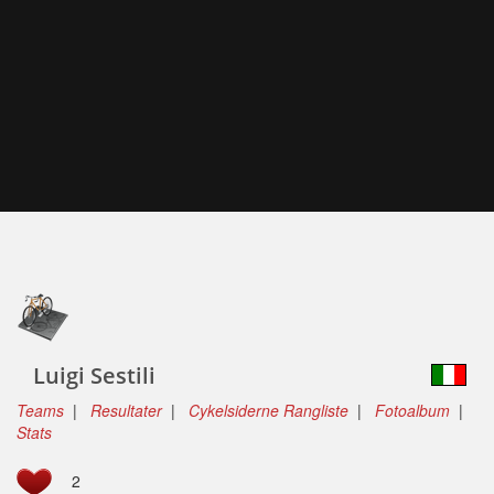
Luigi Sestili
Teams
|
Resultater
|
Cykelsiderne Rangliste
|
Fotoalbum
|
Stats
2