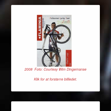
2008 Foto: Courtesy Wim Dingemanse
Klik for at forstørre billledet.