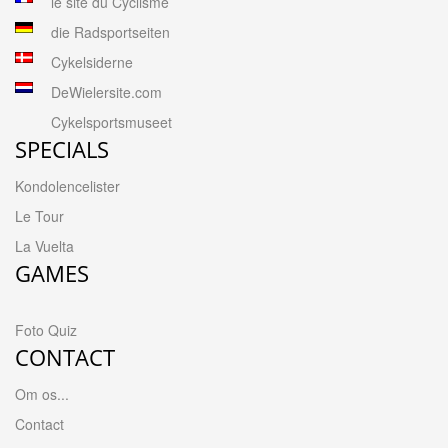
le site du Cyclisme
die Radsportseiten
Cykelsiderne
DeWielersite.com
Cykelsportsmuseet
SPECIALS
Kondolencelister
Le Tour
La Vuelta
GAMES
Foto Quiz
CONTACT
Om os...
Contact