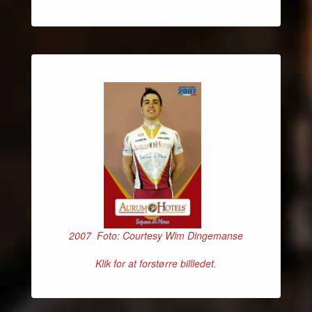
2007 Foto: Courtesy Wim Dingemanse
Klik for at forstørre billledet.