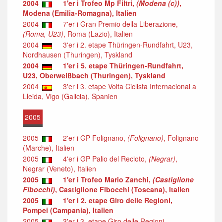
2004
1'er i Trofeo Mp Filtri,
(Modena (c))
,
Modena (Emilia-Romagna), Italien
2004
7'er i Gran Premio della Liberazione,
(Roma, U23)
, Roma (Lazio), Italien
2004
3'er i 2. etape Thüringen-Rundfahrt, U23,
Nordhausen (Thuringen), Tyskland
2004
1'er i 5. etape Thüringen-Rundfahrt,
U23, Oberweißbach (Thuringen), Tyskland
2004
3'er i 3. etape Volta Ciclista Internacional a
Lleida, Vigo (Galicia), Spanien
2005
2005
2'er i GP Folignano,
(Folignano)
, Folignano
(Marche), Italien
2005
4'er i GP Palio del Recioto,
(Negrar)
,
Negrar (Veneto), Italien
2005
1'er i Trofeo Mario Zanchi,
(Castiglione
Fibocchi)
, Castiglione Fibocchi (Toscana), Italien
2005
1'er i 2. etape Giro delle Regioni,
Pompei (Campania), Italien
2005
3'er i 3. etape Giro delle Regioni,