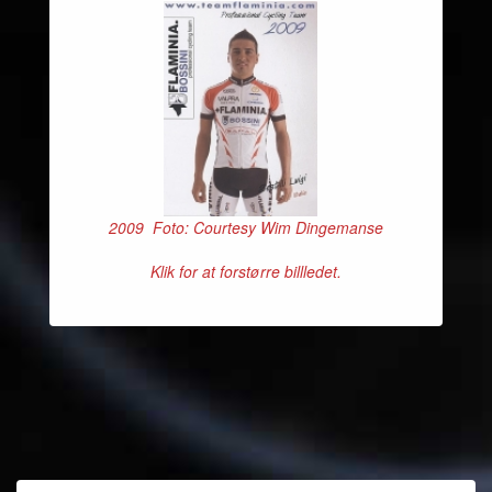
2009 Foto: Courtesy Wim Dingemanse
Klik for at forstørre billledet.