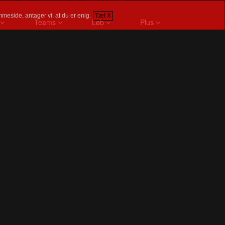
meside, antager vi, at du er enig.
Tæt X
Teams
Løb
Plus