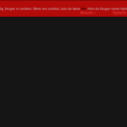
ig, bruger vi cookies. Mere om cookies, kan du læse
her
. Hvis du bruger vores hjem
Aktuelt
Ryttere