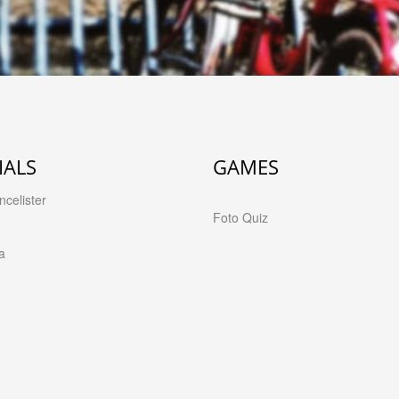
IALS
GAMES
celister
Foto Quiz
a