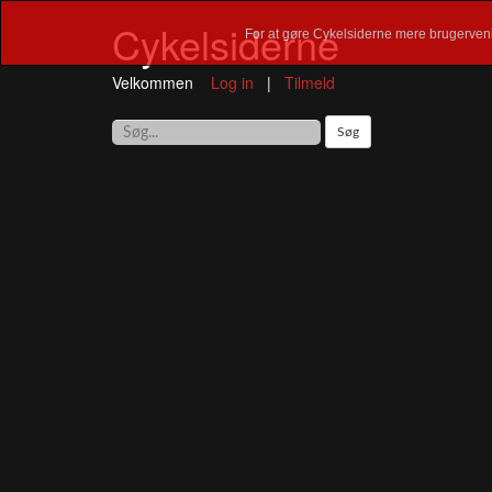
Cykelsiderne
For at gøre Cykelsiderne mere brugervenl
Velkommen
Log in
|
Tilmeld