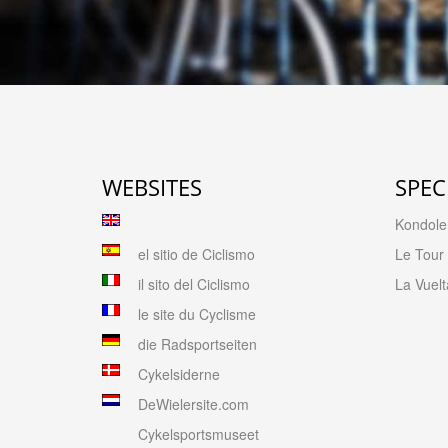
WEBSITES
SPEC
Kondolen
el sitio de Ciclismo
Le Tour
il sito del Ciclismo
La Vuelt
le site du Cyclisme
die Radsportseiten
Cykelsiderne
DeWielersite.com
Cykelsportsmuseet