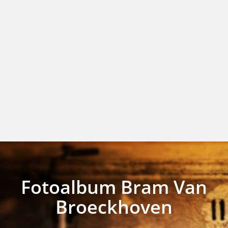
Fotoalbum Bram Van
Broeckhoven