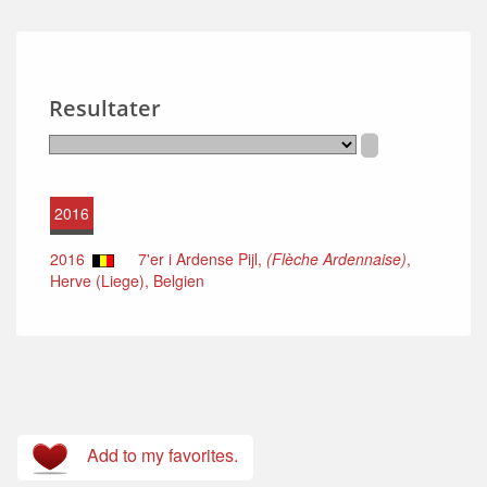
Resultater
2016
2016
7'er i Ardense Pijl,
(Flèche Ardennaise)
,
Herve (Liege), Belgien
Add to my favorites.