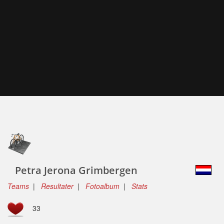
Petra Jerona Grimbergen
Teams
|
Resultater
|
Fotoalbum
|
Stats
33