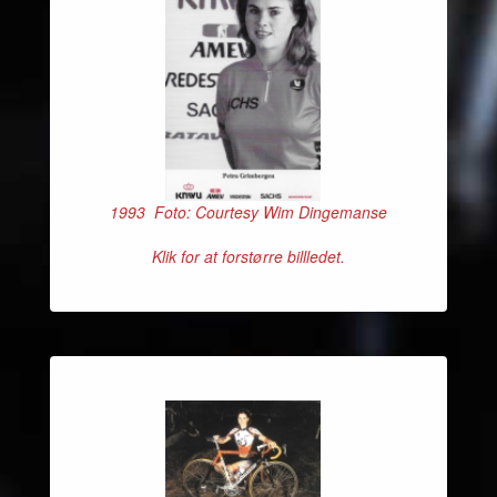
1993 Foto: Courtesy Wim Dingemanse
Klik for at forstørre billledet.