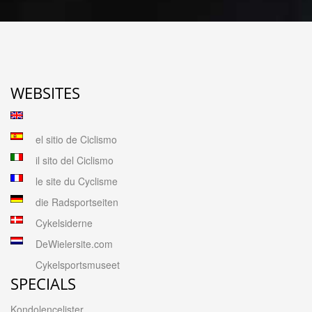
WEBSITES
el sitio de Ciclismo
il sito del Ciclismo
le site du Cyclisme
die Radsportseiten
Cykelsiderne
DeWielersite.com
Cykelsportsmuseet
SPECIALS
Kondolencelister