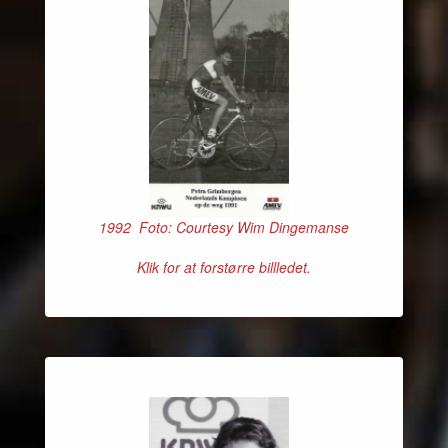
1992 Foto: Courtesy Wim Dingemanse
Klik for at forstørre billledet.