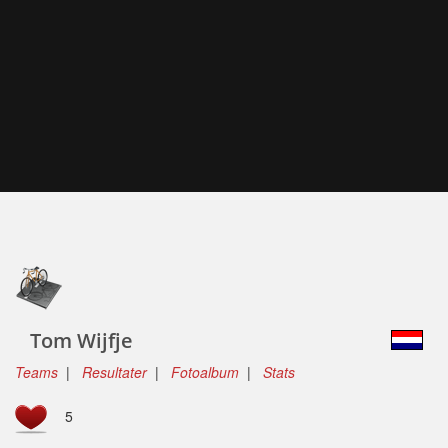
Tom Wijfje
Teams
|
Resultater
|
Fotoalbum
|
Stats
5