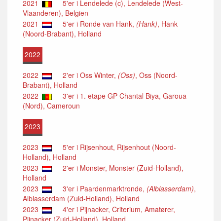
2021
5'er i Lendelede (c), Lendelede (West-
Vlaanderen), Belgien
2021
5'er i Ronde van Hank,
(Hank)
, Hank
(Noord-Brabant), Holland
2022
2022
2'er i Oss Winter,
(Oss)
, Oss (Noord-
Brabant), Holland
2022
3'er i 1. etape GP Chantal Biya, Garoua
(Nord), Cameroun
2023
2023
5'er i Rijsenhout, Rijsenhout (Noord-
Holland), Holland
2023
2'er i Monster, Monster (Zuid-Holland),
Holland
2023
3'er i Paardenmarktronde,
(Alblasserdam)
,
Alblasserdam (Zuid-Holland), Holland
2023
4'er i Pijnacker, Criterium, Amatører,
Pijnacker (Zuid-Holland), Holland