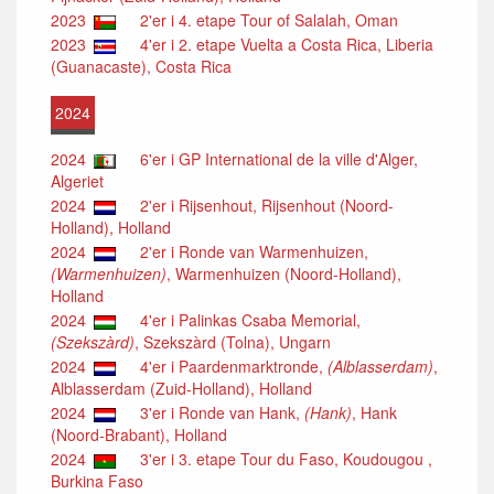
2023
2'er i 4. etape Tour of Salalah, Oman
2023
4'er i 2. etape Vuelta a Costa Rica, Liberia
(Guanacaste), Costa Rica
2024
2024
6'er i GP International de la ville d'Alger,
Algeriet
2024
2'er i Rijsenhout, Rijsenhout (Noord-
Holland), Holland
2024
2'er i Ronde van Warmenhuizen,
(Warmenhuizen)
, Warmenhuizen (Noord-Holland),
Holland
2024
4'er i Palinkas Csaba Memorial,
(Szekszàrd)
, Szekszàrd (Tolna), Ungarn
2024
4'er i Paardenmarktronde,
(Alblasserdam)
,
Alblasserdam (Zuid-Holland), Holland
2024
3'er i Ronde van Hank,
(Hank)
, Hank
(Noord-Brabant), Holland
2024
3'er i 3. etape Tour du Faso, Koudougou ,
Burkina Faso