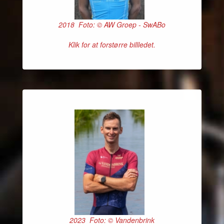
2018 Foto: © AW Groep - SwABo
Klik for at forstørre billledet.
2023 Foto: © Vandenbrink