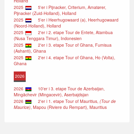
Holland
2025
5'er i Pijnacker, Criterium, Amatører,
Pijnacker (Zuid-Holland), Holland
2025
5'er i Heerhugowaard (a), Heerhugowaard
(Noord-Holland), Holland
2025
2'er i 2. etape Tour de Entete, Atambua
(Nusa Tenggara Timur), Indonesien
2025
2'er i 3. etape Tour of Ghana, Fumisua
(Ashanti), Ghana
2025
2'er i 4. etape Tour of Ghana, Ho (Volta),
Ghana
2026
2026
10'er i 3. etape Tour de Azerbaijan,
Mingächevir (Mingacevir), Aserbajdsjan
2026
2'er i 1. etape Tour of Mauritius,
(Tour de
Maurice)
, Mapou (Riviere du Rempart), Mauritius