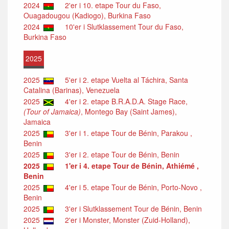
2024
2'er i 10. etape Tour du Faso,
Ouagadougou (Kadiogo), Burkina Faso
2024
10'er i Slutklassement Tour du Faso,
Burkina Faso
2025
2025
5'er i 2. etape Vuelta al Táchira, Santa
Catalina (Barinas), Venezuela
2025
4'er i 2. etape B.R.A.D.A. Stage Race,
(Tour of Jamaica)
, Montego Bay (Saint James),
Jamaica
2025
3'er i 1. etape Tour de Bénin, Parakou ,
Benin
2025
3'er i 2. etape Tour de Bénin, Benin
2025
1'er i 4. etape Tour de Bénin, Athiémé ,
Benin
2025
4'er i 5. etape Tour de Bénin, Porto-Novo ,
Benin
2025
3'er i Slutklassement Tour de Bénin, Benin
2025
2'er i Monster, Monster (Zuid-Holland),