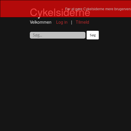
Cykelsiderne
For at gøre Cykelsiderne mere brugervenl
Velkommen
Log in
|
Tilmeld