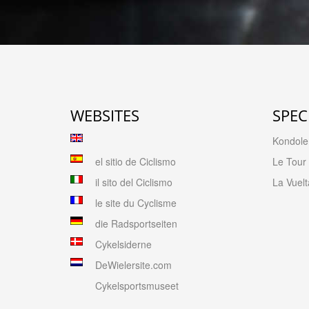
WEBSITES
SPEC
Kondolen
el sitio de Ciclismo
Le Tour
il sito del Ciclismo
La Vuelt
le site du Cyclisme
die Radsportseiten
Cykelsiderne
DeWielersite.com
Cykelsportsmuseet