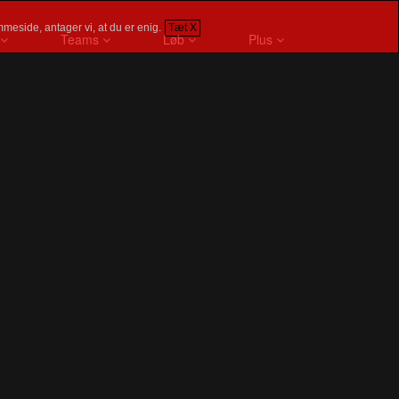
meside, antager vi, at du er enig.
Tæt X
Teams
Løb
Plus