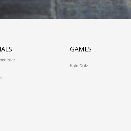
IALS
GAMES
celister
Foto Quiz
a