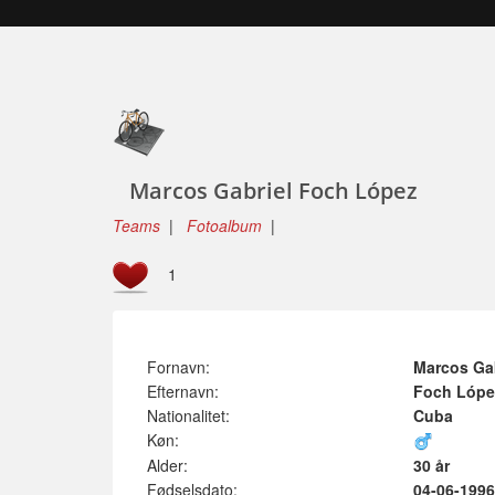
Marcos Gabriel Foch López
Teams
|
Fotoalbum
|
1
Fornavn:
Marcos Gab
Efternavn:
Foch Lópe
Nationalitet:
Cuba
Køn:
Alder:
30 år
Fødselsdato:
04-06-1996