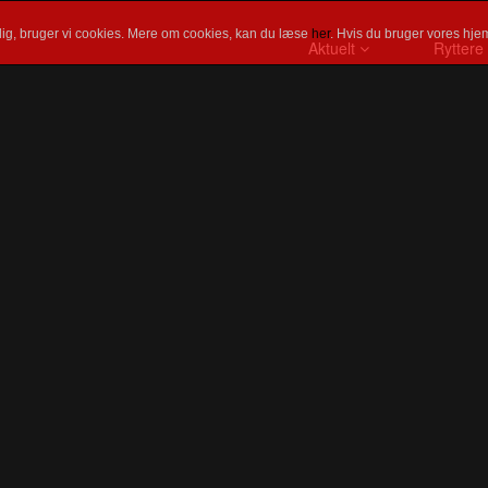
ig, bruger vi cookies. Mere om cookies, kan du læse
her
. Hvis du bruger vores hjem
Aktuelt
Ryttere