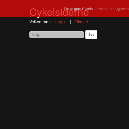
Cykelsiderne
For at gøre Cykelsiderne mere brugervenl
Velkommen
Log in
|
Tilmeld