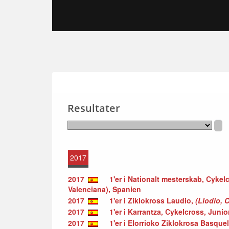
Resultater
2017
2017
1'er i Nationalt mesterskab, Cyke
Valenciana), Spanien
2017
1'er i Ziklokross Laudio,
(Llodio, 
2017
1'er i Karrantza, Cykelcross, Junio
2017
1'er i Elorrioko Ziklokrosa Basque