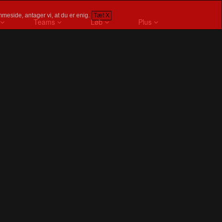
meside, antager vi, at du er enig.
Tæt X
Teams
Løb
Plus