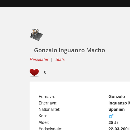
Gonzalo Inguanzo Macho
Resultater
|
Stats
0
Fornavn:
Gonzalo
Efternavn:
Inguanzo 
Nationalitet:
Spanien
Køn:
Alder:
25 år
Fødselsdato:
22-03-2001