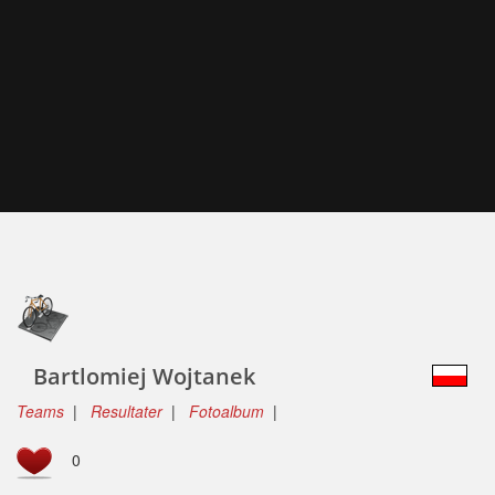
Bartlomiej Wojtanek
Teams
|
Resultater
|
Fotoalbum
|
0