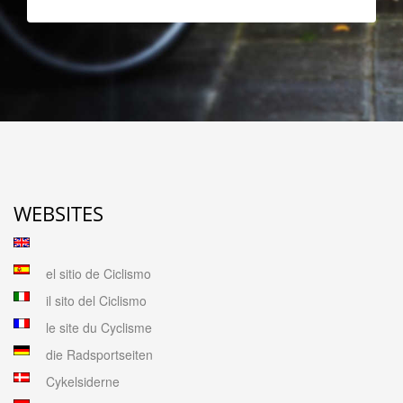
WEBSITES
el sitio de Ciclismo
il sito del Ciclismo
le site du Cyclisme
die Radsportseiten
Cykelsiderne