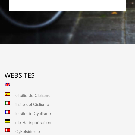
WEBSITES
el sitio de Ciclismo
il sito del Ciclismo
le site du Cyclisme
die Radsportseiten
Cykelsiderne