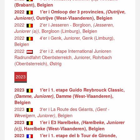
(Brabant), Belgien
2022
1'er i Omloop der 3 provincies,
(Outrijve,
Juniorer)
, Outrijve (West-Vlaanderen), Belgien
2022
2'er i Jesseren - Borgloon,
(Jesseren,
Juniorer (a))
, Borgloon (Limburg), Belgien
2022
4'er i Genk, Juniorer, Genk (Limburg),
Belgien
2022
2'er i 2. etape International Junioren
Radrundfahrt Oberösterreich, Juniorer, Rohrbach
(Oberösterreich), Østrig
2023
2023
1'er i 1. etape Guido Reybrouck Classic,
(Damme, Juniorer)
, Damme (West-Vlaanderen),
Belgien
2023
3'er i La Route des Géants,
(Gent -
Wevelgem, Juniorer)
, Belgien
2023
1'er i E3 Harelbeke,
(Harelbeke, Juniorer
(c))
, Harelbeke (West-Vlaanderen), Belgien
2023
1'er i 1. etape del b Tour de Gironde,