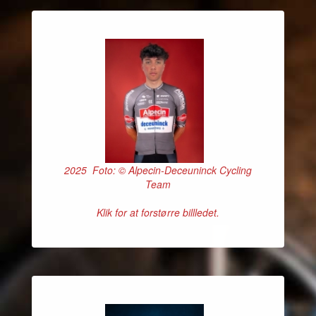
2025 Foto: © Alpecin-Deceuninck Cycling
Team
Klik for at forstørre billledet.