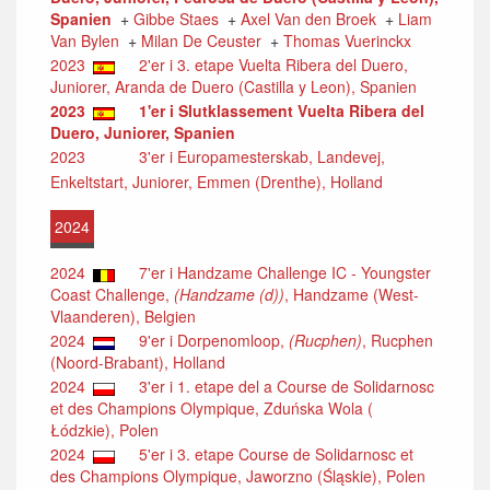
Spanien
+
Gibbe Staes
+
Axel Van den Broek
+
Liam
Van Bylen
+
Milan De Ceuster
+
Thomas Vuerinckx
2023
2'er i 3. etape Vuelta Ribera del Duero,
Juniorer, Aranda de Duero (Castilla y Leon), Spanien
2023
1'er i Slutklassement Vuelta Ribera del
Duero, Juniorer, Spanien
2023
3'er i Europamesterskab, Landevej,
Enkeltstart, Juniorer, Emmen (Drenthe), Holland
2024
2024
7'er i Handzame Challenge IC - Youngster
Coast Challenge,
(Handzame (d))
, Handzame (West-
Vlaanderen), Belgien
2024
9'er i Dorpenomloop,
(Rucphen)
, Rucphen
(Noord-Brabant), Holland
2024
3'er i 1. etape del a Course de Solidarnosc
et des Champions Olympique, Zduńska Wola (
Łódzkie), Polen
2024
5'er i 3. etape Course de Solidarnosc et
des Champions Olympique, Jaworzno (Śląskie), Polen