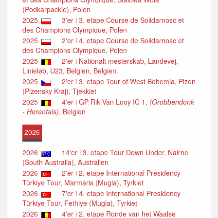
(Podkarpackie), Polen
2025
3'er i 3. etape Course de Solidarnosc et
des Champions Olympique, Polen
2025
2'er i 4. etape Course de Solidarnosc et
des Champions Olympique, Polen
2025
2'er i Nationalt mesterskab, Landevej,
Linieløb, U23, Belgien, Belgien
2025
2'er i 3. etape Tour of West Bohemia, Plzen
(Plzensky Kraj), Tjekkiet
2025
4'er i GP Rik Van Looy IC 1,
(Grobbendonk
- Herentals)
, Belgien
2026
2026
14'er i 3. etape Tour Down Under, Nairne
(South Australia), Australien
2026
2'er i 2. etape International Presidency
Türkiye Tour, Marmaris (Mugla), Tyrkiet
2026
7'er i 4. etape International Presidency
Türkiye Tour, Fethiye (Mugla), Tyrkiet
2026
4'er i 2. etape Ronde van het Waalse