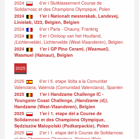
2024
6'er i Slutklassement Course de
Solidarnosc et des Champions Olympique, Polen
2024
1'er i Nationalt mesterskab, Landevej,
Linieløb, U23, Belgien, Belgien
2024
6'er i Paris - Chauny, Frankrig
2024
5'er i Omloop van het Houtland,
(Lichtervelde)
, Lichtervelde (West-Vlaanderen), Belgien
2024
1'er i GP Pino Cerami,
(Wasmuel)
,
Wasmuel (Hainaut), Belgien
2025
2025
6'er i 5. etape Volta a la Comunitat
Valenciana, Valencia (Comunidad Valenciana), Spanien
2025
1'er i Handzame Challenge IC -
Youngster Coast Challenge,
(Handzame (d))
,
Handzame (West-Vlaanderen), Belgien
2025
1'er i 1. etape del a Course de
Solidarnosc et des Champions Olympique,
Sędziszów Malopolski (Podkarpackie), Polen
2025
2'er i 1. etape del b Course de Solidarnosc
et des Champions Olympique, Stalowa Wola