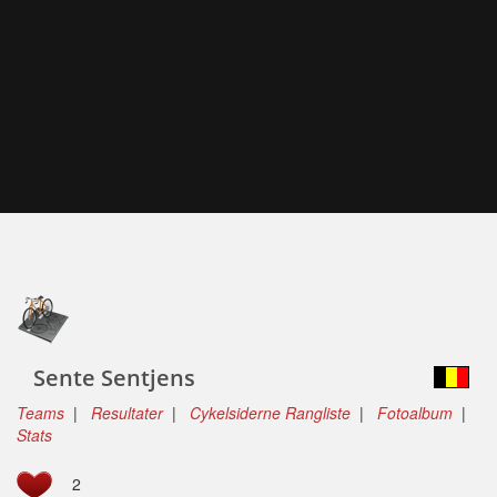
Sente Sentjens
Teams
|
Resultater
|
Cykelsiderne Rangliste
|
Fotoalbum
|
Stats
2