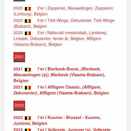
2020
2'er i Zepperen, Nieuwelingen, Zepperen
(Limburg), Belgien
2020
5'er i Tielt-Winge, Debutanter, Tielt-Winge
(Brabant), Belgien
2020
3'er i Nationalt mesterskab, Landevej,
Linieløb, Debutanter, første år, Belgien, Affligem
(Vlaams-Brabant), Belgien
2021
2021
1'er i Bierbeek-Bremt,
(Bierbeek,
Nieuwelingen (a))
, Bierbeek (Vlaams-Brabant),
Belgien
2021
1'er i Affligem Classic,
(Affligem,
Debutanter)
, Affligem (Vlaams-Brabant), Belgien
2022
2022
1'er i Kuurne - Brussel - Kuurne,
Juniorer, Belgien
2022
1'er i Vollezele, Juniorer (a), Vollezele