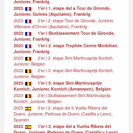
Juniorer, Frankrig
2023
1'er i 1. etape del a Tour de Gironde,
Juniorer, Guîtres (Aquitaine), Frankrig
2023
2'er i 2. etape Tour de Gironde, Juniorer,
Villenave-d'Ornon (Aquitaine), Frankrig
2023
1'er i Slutklassement Tour de Gironde,
Juniorer, Frankrig
2023
1'er i 2. etape Trophée Centre Morbihan,
Juniorer, Frankrig
2023
2'er i 2. etape Sint-Martinusprijs Kontich,
Juniorer, Belgien
2023
2'er i 3. etape Sint-Martinusprijs Kontich,
Juniorer, Belgien
2023
1'er i 5. etape Sint-Martinusprijs
Kontich, Juniorer, Kontich (Antwerpen), Belgien
2023
2'er i Slutklassement Sint-Martinusprijs
Kontich, Juniorer, Belgien
2023
3'er i 2. etape del b Vuelta Ribera del
Duero, Juniorer, Pedrosa de Duero (Castilla y Leon),
Spanien
2023
1'er i 2. etape del a Vuelta Ribera del
Duero, Juniorer, Pedrosa de Duero (Castilla y Leon),