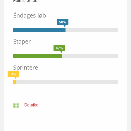
Points: 30.00
Éndages løb
50%
Etaper
47%
Sprintere
3%
Details: