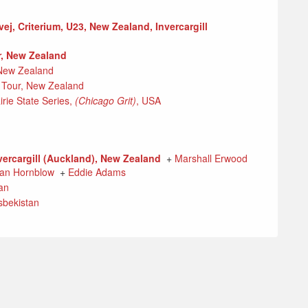
vej, Criterium, U23, New Zealand, Invercargill
ur, New Zealand
, New Zealand
w Tour, New Zealand
irie State Series,
(Chicago Grit)
, USA
nvercargill (Auckland), New Zealand
+
Marshall Erwood
an Hornblow
+
Eddie Adams
an
sbekistan