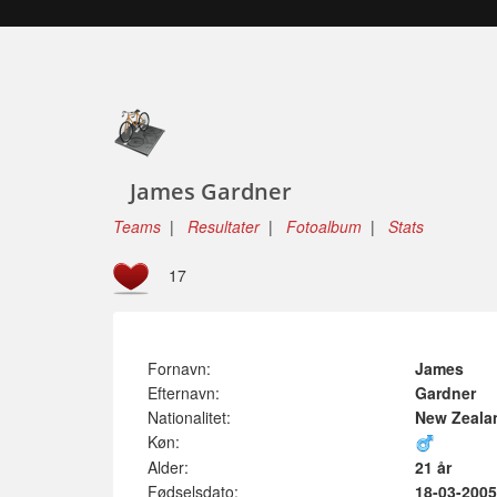
James Gardner
Teams
|
Resultater
|
Fotoalbum
|
Stats
17
Fornavn:
James
Efternavn:
Gardner
Nationalitet:
New Zeala
Køn:
Alder:
21 år
Fødselsdato:
18-03-2005