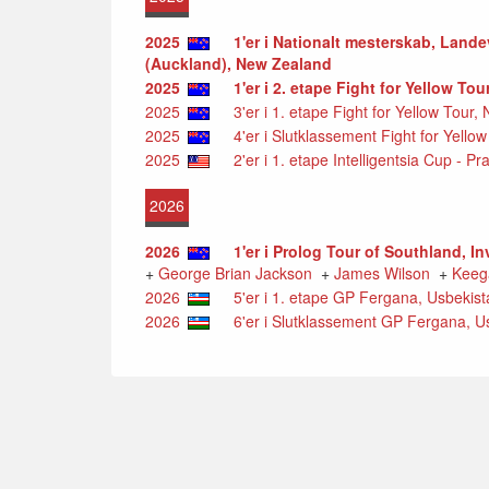
2025
1'er i Nationalt mesterskab, Lande
(Auckland), New Zealand
2025
1'er i 2. etape Fight for Yellow To
2025
3'er i 1. etape Fight for Yellow Tour
2025
4'er i Slutklassement Fight for Yello
2025
2'er i 1. etape Intelligentsia Cup - Pra
2026
2026
1'er i Prolog Tour of Southland, I
+
George Brian Jackson
+
James Wilson
+
Keeg
2026
5'er i 1. etape GP Fergana, Usbekist
2026
6'er i Slutklassement GP Fergana, U