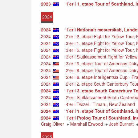
2023
1'er i 1. etape Tour of Southland,
2024
2024
1'er i Nationalt mesterskab, Lande
2024
2'er i 2. etape Fight for Yellow Tour
2024
3'er i 1. etape Fight for Yellow Tour
2024
3'er i 5. etape Fight for Yellow Tour
2024
3'er i Slutklassement Fight for Yello
2024
3'er i 6. etape Tour of Americas Dair
2024
2'er i 8. etape Tour of Americas Dair
2024
2'er i 6. etape Intelligentsia Cup - Pra
2024
2'er i 2. etape South Canterbury Tou
2024
1'er i 3. etape South Canterbury T
2024
2'er i Slutklassement South Canterbu
2024
4'er i Twizel - Timaru, New Zealand
2024
1'er i 1. etape Tour of Southland,
2024
1'er i Prolog Tour of Southland, I
Craig Oliver
+
Marshall Erwood
+
Josh Burnett
2025