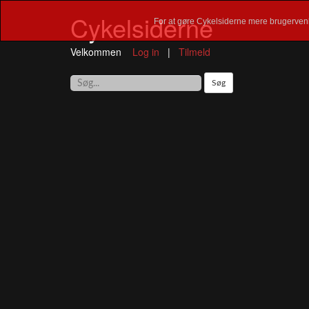
Cykelsiderne
For at gøre Cykelsiderne mere brugervenl
Velkommen
Log in
|
Tilmeld