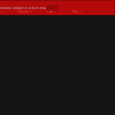
meside, antager vi, at du er enig.
Tæt X
Teams
Løb
Plus