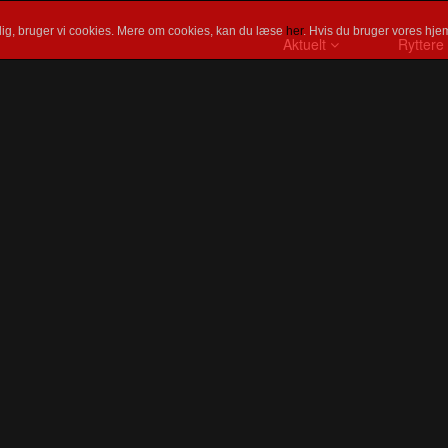
ig, bruger vi cookies. Mere om cookies, kan du læse
her
. Hvis du bruger vores hjem
Aktuelt
Ryttere