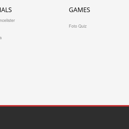
IALS
GAMES
celister
Foto Quiz
a