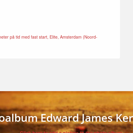
ter på tid med fast start, Elite, Amsterdam (Noord-
oalbum Edward James Ker
Click here to add a picture to the photo album