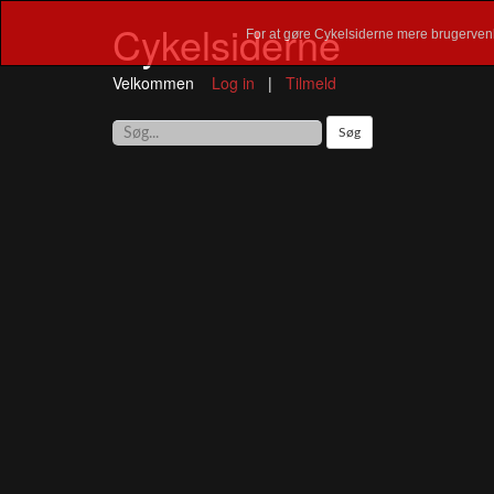
Cykelsiderne
For at gøre Cykelsiderne mere brugervenl
Velkommen
Log in
|
Tilmeld