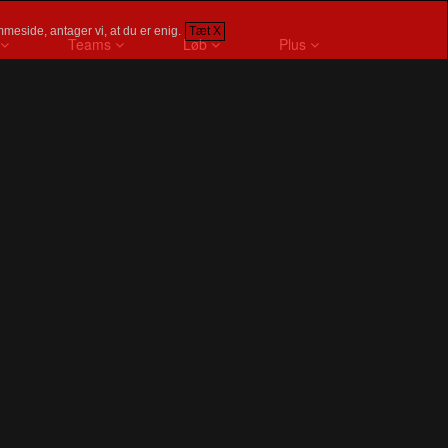
meside, antager vi, at du er enig.
Tæt X
Teams
Løb
Plus