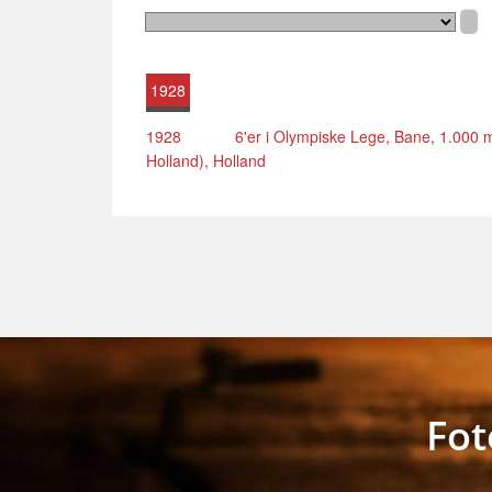
1928
1928
6'er i Olympiske Lege, Bane, 1.000 me
Holland), Holland
Fot