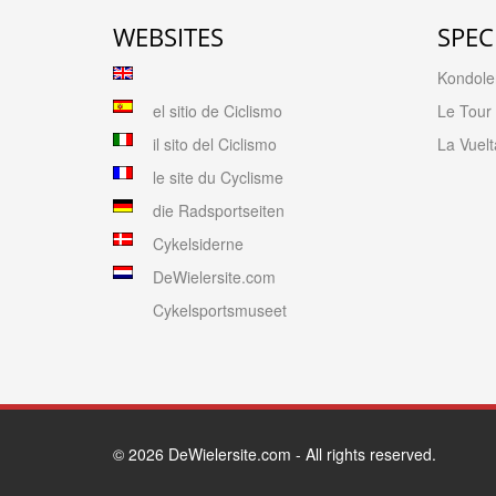
WEBSITES
SPEC
Kondolen
el sitio de Ciclismo
Le Tour
il sito del Ciclismo
La Vuelt
le site du Cyclisme
die Radsportseiten
Cykelsiderne
DeWielersite.com
Cykelsportsmuseet
© 2026
DeWielersite.com
- All rights reserved.