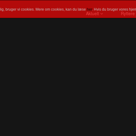
ig, bruger vi cookies. Mere om cookies, kan du læse
her
. Hvis du bruger vores hjem
Aktuelt
Ryttere