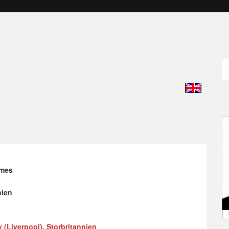
ames
nien
 (Liverpool), Storbritannien