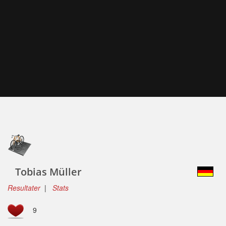
Tobias Müller
Resultater
|
Stats
9