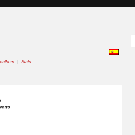
toalbum
|
Stats
o
varro