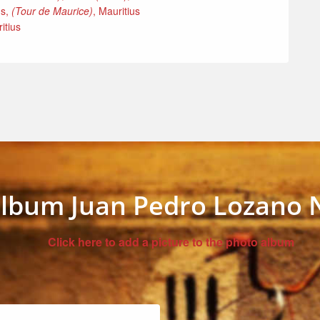
us,
(Tour de Maurice)
, Mauritius
itius
lbum Juan Pedro Lozano 
Click here to add a picture to the photo album