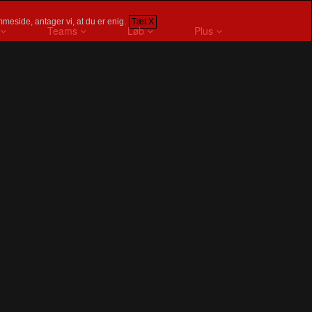
meside, antager vi, at du er enig.
Tæt X
Teams
Løb
Plus