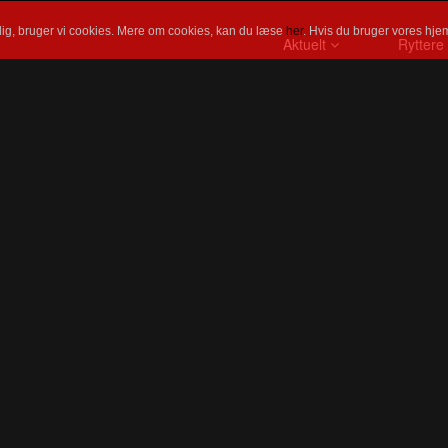
ig, bruger vi cookies. Mere om cookies, kan du læse
her
. Hvis du bruger vores hjem
Aktuelt
Ryttere