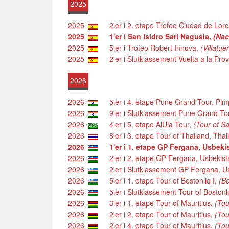
2025
2025
2'er i 2. etape Trofeo Ciudad de Lorc
2025
1'er i San Isidro Sari Nagusia,
(Nac
2025
5'er i Trofeo Robert Innova,
(Villatue
2025
2'er i Slutklassement Vuelta a la Pro
2026
2026
5'er i 4. etape Pune Grand Tour, Pimp
2026
9'er i Slutklassement Pune Grand Tou
2026
4'er i 5. etape AlUla Tour,
(Tour of S
2026
8'er i 3. etape Tour of Thailand, Thai
2026
1'er i 1. etape GP Fergana, Usbeki
2026
2'er i 2. etape GP Fergana, Usbekist
2026
2'er i Slutklassement GP Fergana, U
2026
5'er i 1. etape Tour of Bostonliq I,
(B
2026
5'er i Slutklassement Tour of Bostonli
2026
3'er i 1. etape Tour of Mauritius,
(Tou
2026
2'er i 2. etape Tour of Mauritius,
(Tou
2026
2'er i 4. etape Tour of Mauritius,
(Tou