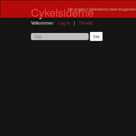
Cykelsiderne
For at gøre Cykelsiderne mere brugervenl
Velkommen
Log in
|
Tilmeld