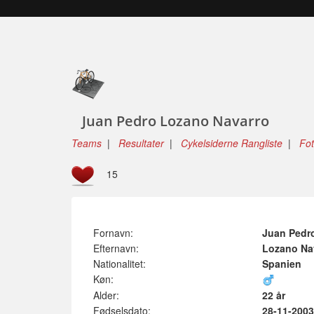
Juan Pedro Lozano Navarro
Teams
|
Resultater
|
Cykelsiderne Rangliste
|
Fo
15
Fornavn:
Juan Pedr
Efternavn:
Lozano Na
Nationalitet:
Spanien
Køn:
Alder:
22 år
Fødselsdato:
28-11-2003