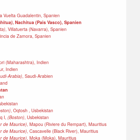
a Vuelta Guadalentin, Spanien
hitua)
, Nachitua (Pais Vasco), Spanien
rta)
, Villatuerta (Navarra), Spanien
vincia de Zamora, Spanien
ri (Maharashtra), Indien
r, Indien
audi-Arabia)
, Saudi-Arabien
land
stan
an
sbekistan
oston)
, Oqtosh , Usbekistan
q I,
(Boston)
, Usbekistan
r de Maurice)
, Mapou (Riviere du Rempart), Mauritius
r de Maurice)
, Cascavelle (Black River), Mauritius
r de Maurice)
, Moka (Moka), Mauritius