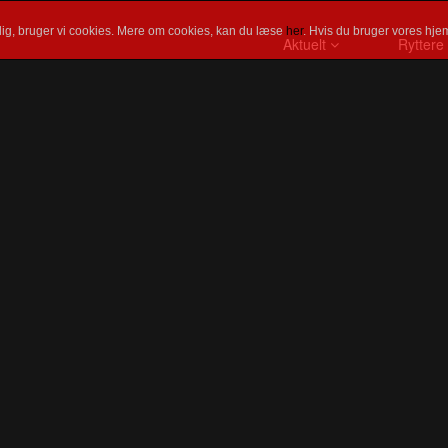
ig, bruger vi cookies. Mere om cookies, kan du læse
her
. Hvis du bruger vores hjem
Aktuelt
Ryttere