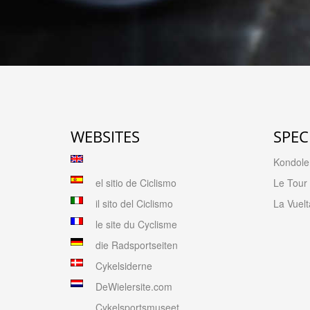
WEBSITES
SPEC
Kondolen
el sitio de Ciclismo
Le Tour
il sito del Ciclismo
La Vuelt
le site du Cyclisme
die Radsportseiten
Cykelsiderne
DeWielersite.com
Cykelsportsmuseet