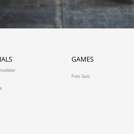
IALS
GAMES
celister
Foto Quiz
a