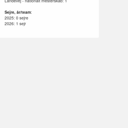
Landevej - nationalt mesterskab: 1
Sejre, år/team
:
2025: 0 sejre
2026: 1 sejr