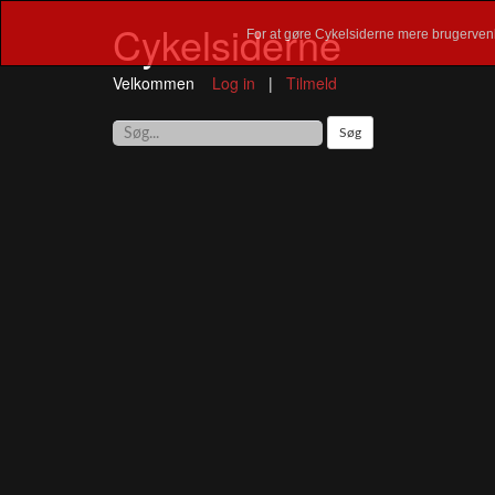
Cykelsiderne
For at gøre Cykelsiderne mere brugervenl
Velkommen
Log in
|
Tilmeld