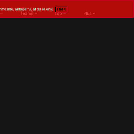
meside, antager vi, at du er enig.
Tæt X
Teams
Løb
Plus