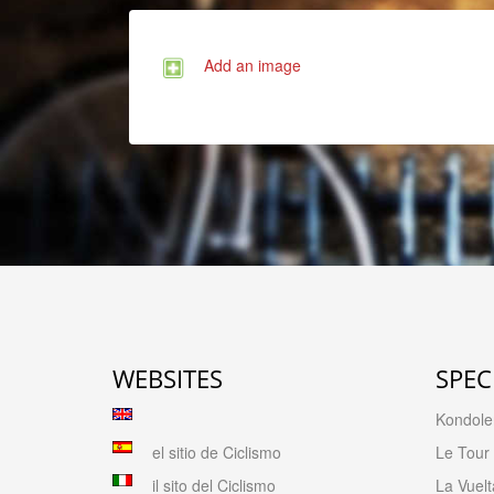
Add an image
WEBSITES
SPEC
Kondolen
el sitio de Ciclismo
Le Tour
il sito del Ciclismo
La Vuelt