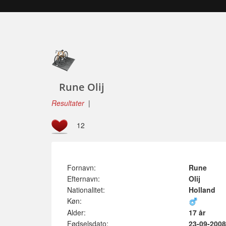
Rune Olij
Resultater
|
12
Fornavn:
Rune
Efternavn:
Olij
Nationalitet:
Holland
Køn:
Alder:
17 år
Fødselsdato:
23-09-2008