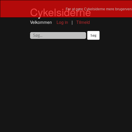
Cykelsiderne
For at gøre Cykelsiderne mere brugervenl
Velkommen
Log in
|
Tilmeld