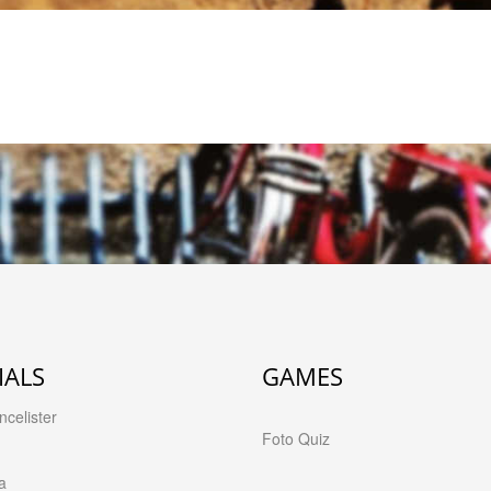
IALS
GAMES
celister
Foto Quiz
a