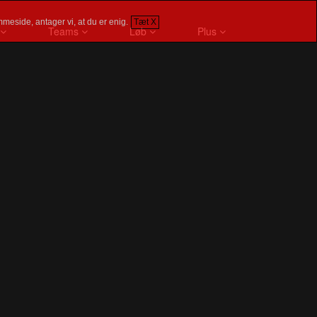
meside, antager vi, at du er enig.
Tæt X
Teams
Løb
Plus