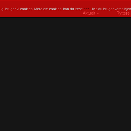
ig, bruger vi cookies. Mere om cookies, kan du læse
her
. Hvis du bruger vores hjem
Aktuelt
Ryttere