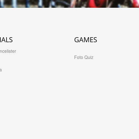
IALS
GAMES
celister
Foto Quiz
a