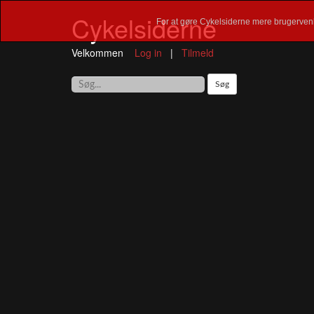
Cykelsiderne
For at gøre Cykelsiderne mere brugervenl
Velkommen
Log in
|
Tilmeld