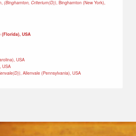
m,
(Binghamton, Criterium(D))
, Binghamton (New York),
e (Florida), USA
arolina), USA
), USA
lenvale(D))
, Allenvale (Pennsylvania), USA