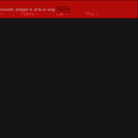
meside, antager vi, at du er enig.
Tæt X
Teams
Løb
Plus