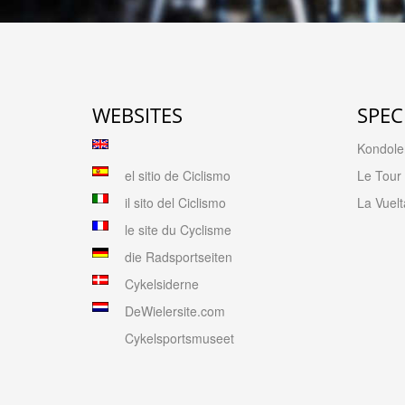
WEBSITES
SPEC
Kondolen
el sitio de Ciclismo
Le Tour
il sito del Ciclismo
La Vuelt
le site du Cyclisme
die Radsportseiten
Cykelsiderne
DeWielersite.com
Cykelsportsmuseet