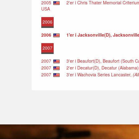
2005
2'er i Chris Thater Memorial Criteriu
USA
2006
2006
1'er i Jacksonville(D), Jacksonvill
2007
2007
3'er i Beaufort(D), Beaufort (South C
2007
2'er i Decatur(D), Decatur (Alabama
2007
3'er i Wachovia Series Lancaster,
(Al