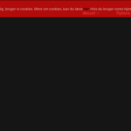
ig, bruger vi cookies. Mere om cookies, kan du læse
her
. Hvis du bruger vores hjem
Aktuelt
Ryttere