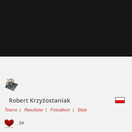
Robert Krzyżostaniak
Teams
|
Resultater
|
Fotoalbum
|
Stats
24