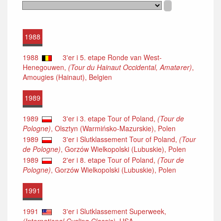
1988
1988
3'er i 5. etape Ronde van West-
Henegouwen,
(Tour du Hainaut Occidental, Amatører)
,
Amougies (Hainaut), Belgien
1989
1989
3'er i 3. etape Tour of Poland,
(Tour de
Pologne)
, Olsztyn (Warmińsko-Mazurskie), Polen
1989
3'er i Slutklassement Tour of Poland,
(Tour
de Pologne)
, Gorzów Wielkopolski (Lubuskie), Polen
1989
2'er i 8. etape Tour of Poland,
(Tour de
Pologne)
, Gorzów Wielkopolski (Lubuskie), Polen
1991
1991
3'er i Slutklassement Superweek,
(International Cycling Classic)
, USA