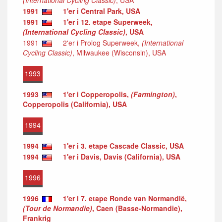
1991
1'er i Central Park, USA
1991
1'er i 12. etape Superweek,
(International Cycling Classic)
, USA
1991
2'er i Prolog Superweek,
(International
Cycling Classic)
, Milwaukee (Wisconsin), USA
1993
1993
1'er i Copperopolis,
(Farmington)
,
Copperopolis (California), USA
1994
1994
1'er i 3. etape Cascade Classic, USA
1994
1'er i Davis, Davis (California), USA
1996
1996
1'er i 7. etape Ronde van Normandië,
(Tour de Normandie)
, Caen (Basse-Normandie),
Frankrig