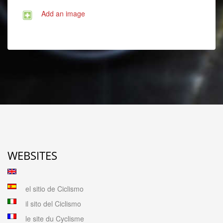
Add an image
WEBSITES
el sitio de Ciclismo
il sito del Ciclismo
le site du Cyclisme