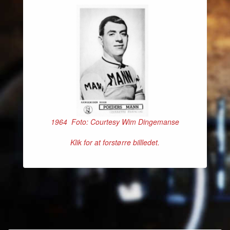
1964 Foto: Courtesy Wim Dingemanse
Klik for at forstørre billledet.