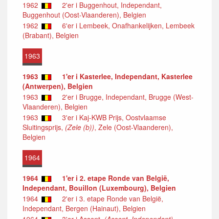
1962
2'er i Buggenhout, Independant,
Buggenhout (Oost-Vlaanderen), Belgien
1962
6'er i Lembeek, Onafhankelijken, Lembeek
(Brabant), Belgien
1963
1963
1'er i Kasterlee, Independant, Kasterlee
(Antwerpen), Belgien
1963
2'er i Brugge, Independant, Brugge (West-
Vlaanderen), Belgien
1963
3'er i Kaj-KWB Prijs, Oostvlaamse
Sluitingsprijs,
(Zele (b))
, Zele (Oost-Vlaanderen),
Belgien
1964
1964
1'er i 2. etape Ronde van België,
Independant, Bouillon (Luxembourg), Belgien
1964
2'er i 3. etape Ronde van België,
Independant, Bergen (Hainaut), Belgien
1964
3'er i Assent,
(Assent, Independant)
,