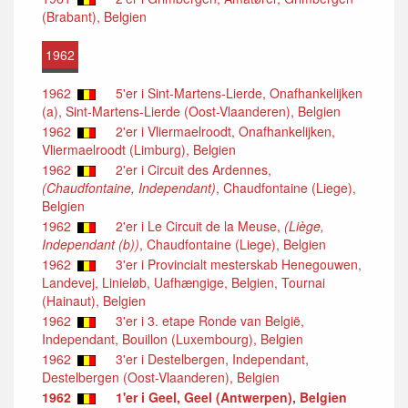
(Brabant), Belgien
1962
1962
5'er i Sint-Martens-Lierde, Onafhankelijken
(a), Sint-Martens-Lierde (Oost-Vlaanderen), Belgien
1962
2'er i Vliermaelroodt, Onafhankelijken,
Vliermaelroodt (Limburg), Belgien
1962
2'er i Circuit des Ardennes,
(Chaudfontaine, Independant)
, Chaudfontaine (Liege),
Belgien
1962
2'er i Le Circuit de la Meuse,
(Liège,
Independant (b))
, Chaudfontaine (Liege), Belgien
1962
3'er i Provincialt mesterskab Henegouwen,
Landevej, Linieløb, Uafhængige, Belgien, Tournai
(Hainaut), Belgien
1962
3'er i 3. etape Ronde van België,
Independant, Bouillon (Luxembourg), Belgien
1962
3'er i Destelbergen, Independant,
Destelbergen (Oost-Vlaanderen), Belgien
1962
1'er i Geel, Geel (Antwerpen), Belgien