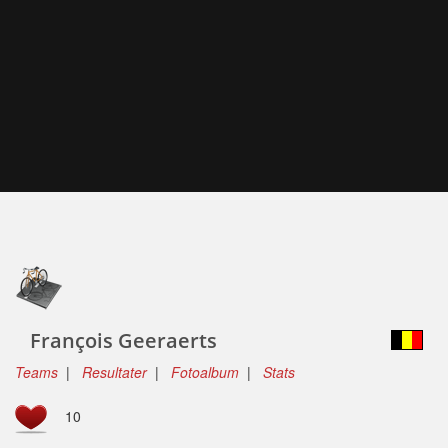
François Geeraerts
Teams
|
Resultater
|
Fotoalbum
|
Stats
10