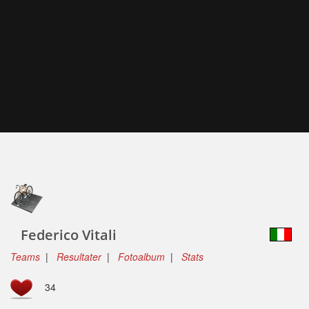
Federico Vitali
Teams
|
Resultater
|
Fotoalbum
|
Stats
34