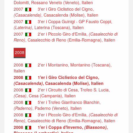
Dolomiti, Rossano Veneto (Veneto), Italien
2007
3'er i Giro Ciclistico del Cigno,
(Casacalenda)
, Casacalenda (Molise), Italien
2007
3'er i Coppa Guinigi - GP Fausto Coppi,
(Laterina)
, Laterina (Toscana), Italien
2007
2'er i Piccolo Giro d'Emilia,
(Casalecchio di
Reno)
, Casalecchio di Reno (Emilia-Romagna), Italien
2008
2008
2'er i Montanino, Montanino (Toscana),
Italien
2008
1'er i Giro Ciclistico del Cigno,
(Casacalenda)
, Casacalenda (Molise), Italien
2008
2'er i Circuito di Cesa, Trofeo S. Lucia,
(Cesa)
, Cesa (Campania), Italien
2008
5'er i Trofeo Gianfranco Bianchin,
(Paderno)
, Paderno (Veneto), Italien
2008
3'er i Piccolo Giro d'Emilia,
(Casalecchio di
Reno)
, Casalecchio di Reno (Emilia-Romagna), Italien
2008
1'er i Coppa d'Inverno,
(Biassono)
,
Biassono (Lombardia), Italien