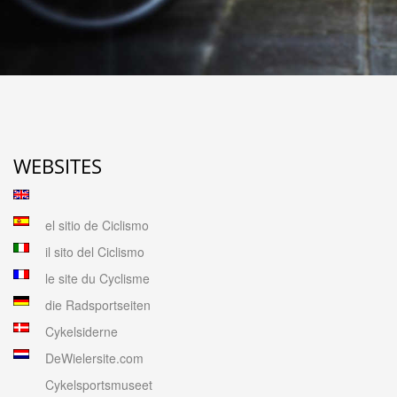
WEBSITES
el sitio de Ciclismo
il sito del Ciclismo
le site du Cyclisme
die Radsportseiten
Cykelsiderne
DeWielersite.com
Cykelsportsmuseet