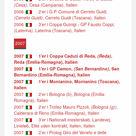
(Cesa)
, Cesa (Campania), Italien
2006
2'er i G.P. Comune di Cerreto Guidi,
(Cerreto Guidi)
, Cerreto Guidi (Toscana), Italien
2006
3'er i Coppa Guinigi - GP Fausto Coppi,
(Laterina)
, Laterina (Toscana), Italien
2007
2007
1'er i Coppa Caduti di Reda,
(Reda)
,
Reda (Emilia-Romagna), Italien
2007
1'er i GP Camon,
(San Bernardino)
, San
Bernardino (Emilia-Romagna), Italien
2007
1'er i Montanino, Montanino (Toscana),
Italien
2007
2'er i Bologna (b), Bologna (Emilia-
Romagna), Italien
2007
2'er i Trofeo Mauro Pizzoli,
(Bologna (g))
,
Calderara di Reno (Emilia-Romagna), Italien
2007
3'er i Nationalt mesterskab, Landevej,
Linieløb, Elite uden kontrakt, Italien, Italien
2007
2'er i Prolog Giro del Veneto e delle