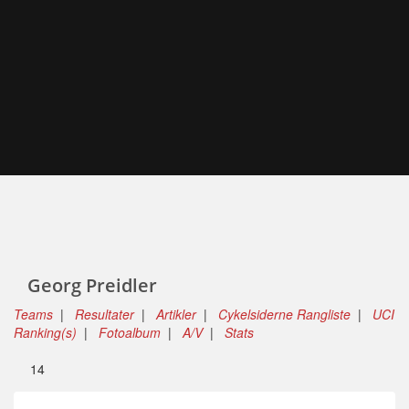
Georg Preidler
Teams
|
Resultater
|
Artikler
|
Cykelsiderne Rangliste
|
UCI
Ranking(s)
|
Fotoalbum
|
A/V
|
Stats
14