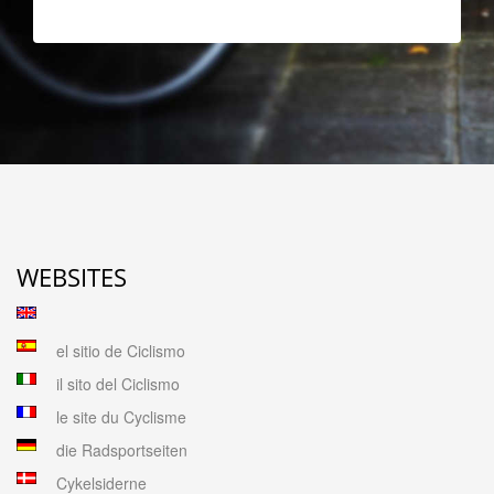
WEBSITES
el sitio de Ciclismo
il sito del Ciclismo
le site du Cyclisme
die Radsportseiten
Cykelsiderne