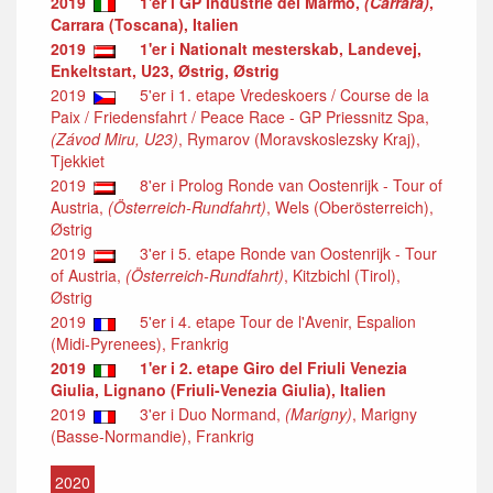
2019
1'er i GP Industrie del Marmo,
(Carrara)
,
Carrara (Toscana), Italien
2019
1'er i Nationalt mesterskab, Landevej,
Enkeltstart, U23, Østrig, Østrig
2019
5'er i 1. etape Vredeskoers / Course de la
Paix / Friedensfahrt / Peace Race - GP Priessnitz Spa,
(Závod Miru, U23)
, Rymarov (Moravskoslezsky Kraj),
Tjekkiet
2019
8'er i Prolog Ronde van Oostenrijk - Tour of
Austria,
(Österreich-Rundfahrt)
, Wels (Oberösterreich),
Østrig
2019
3'er i 5. etape Ronde van Oostenrijk - Tour
of Austria,
(Österreich-Rundfahrt)
, Kitzbichl (Tirol),
Østrig
2019
5'er i 4. etape Tour de l'Avenir, Espalion
(Midi-Pyrenees), Frankrig
2019
1'er i 2. etape Giro del Friuli Venezia
Giulia, Lignano (Friuli-Venezia Giulia), Italien
2019
3'er i Duo Normand,
(Marigny)
, Marigny
(Basse-Normandie), Frankrig
2020