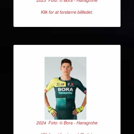
2023 Foto: © Bora - Hansgrohe
Klik for at forstørre billledet.
2024 Foto: © Bora - Hansgrohe