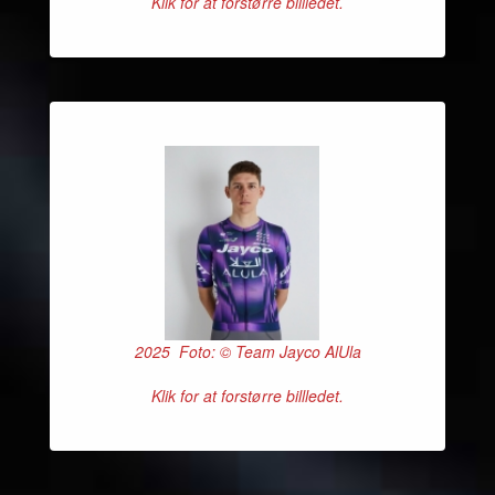
Klik for at forstørre billledet.
2025 Foto: © Team Jayco AlUla
Klik for at forstørre billledet.