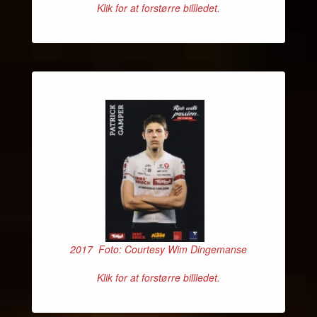
Klik for at forstørre billledet.
2017 Foto: Courtesy Wim Dingemanse
Klik for at forstørre billledet.