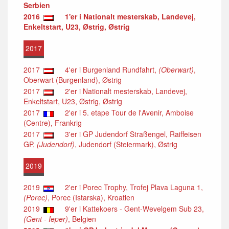
Serbien
2016
1'er i Nationalt mesterskab, Landevej,
Enkeltstart, U23, Østrig, Østrig
2017
2017
4'er i Burgenland Rundfahrt,
(Oberwart)
,
Oberwart (Burgenland), Østrig
2017
2'er i Nationalt mesterskab, Landevej,
Enkeltstart, U23, Østrig, Østrig
2017
2'er i 5. etape Tour de l'Avenir, Amboise
(Centre), Frankrig
2017
3'er i GP Judendorf Straßengel, Raiffeisen
GP,
(Judendorf)
, Judendorf (Steiermark), Østrig
2019
2019
2'er i Porec Trophy, Trofej Plava Laguna 1,
(Porec)
, Porec (Istarska), Kroatien
2019
9'er i Kattekoers - Gent-Wevelgem Sub 23,
(Gent - Ieper)
, Belgien