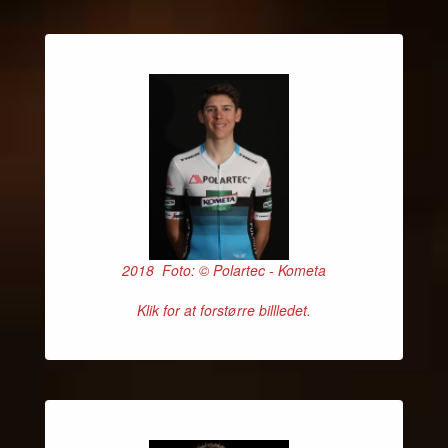
2018 Foto: © Polartec - Kometa
Klik for at forstørre billledet.