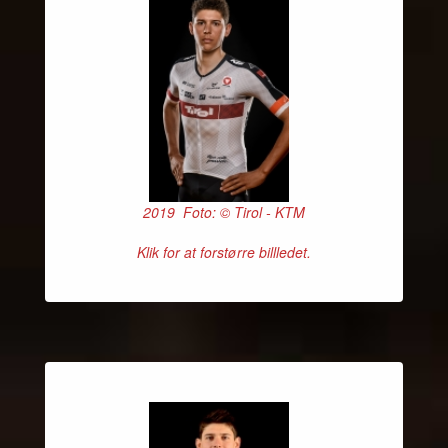
2019 Foto: © Tirol - KTM
Klik for at forstørre billledet.