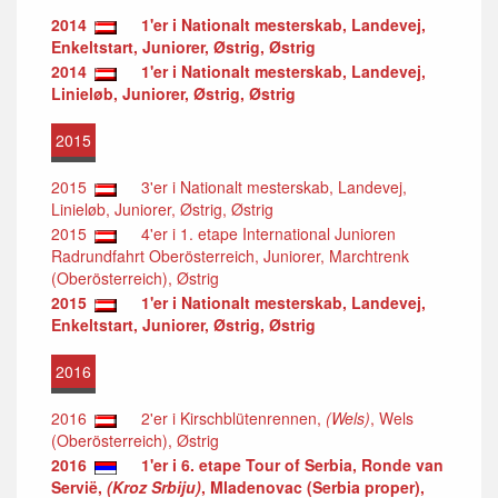
2014
1'er i Nationalt mesterskab, Landevej,
Enkeltstart, Juniorer, Østrig, Østrig
2014
1'er i Nationalt mesterskab, Landevej,
Linieløb, Juniorer, Østrig, Østrig
2015
2015
3'er i Nationalt mesterskab, Landevej,
Linieløb, Juniorer, Østrig, Østrig
2015
4'er i 1. etape International Junioren
Radrundfahrt Oberösterreich, Juniorer, Marchtrenk
(Oberösterreich), Østrig
2015
1'er i Nationalt mesterskab, Landevej,
Enkeltstart, Juniorer, Østrig, Østrig
2016
2016
2'er i Kirschblütenrennen,
(Wels)
, Wels
(Oberösterreich), Østrig
2016
1'er i 6. etape Tour of Serbia, Ronde van
Servië,
(Kroz Srbiju)
, Mladenovac (Serbia proper),