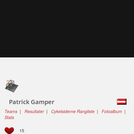
Patrick Gamper
Teams
|
Resultater
|
Cykelsiderne Rangliste
|
Fotoalbum
|
Stats
15