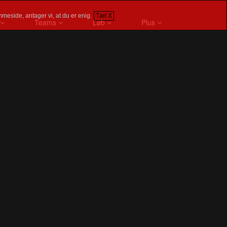
meside, antager vi, at du er enig.
Tæt X
Teams
Løb
Plus