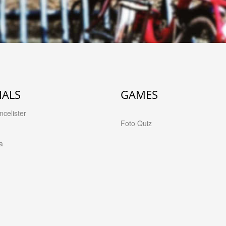
IALS
GAMES
celister
Foto Quiz
a