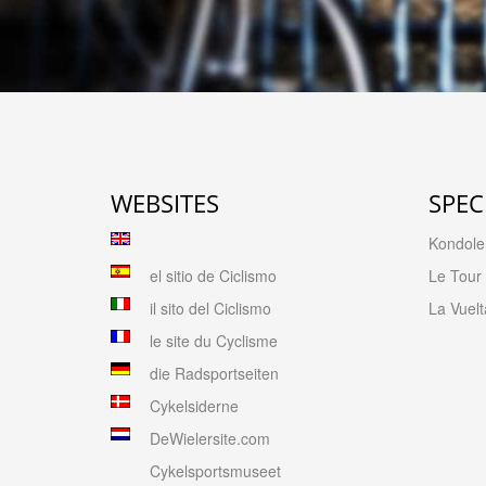
WEBSITES
SPEC
Kondolen
el sitio de Ciclismo
Le Tour
il sito del Ciclismo
La Vuelt
le site du Cyclisme
die Radsportseiten
Cykelsiderne
DeWielersite.com
Cykelsportsmuseet