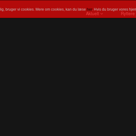
ig, bruger vi cookies. Mere om cookies, kan du læse
her
. Hvis du bruger vores hjem
Aktuelt
Ryttere