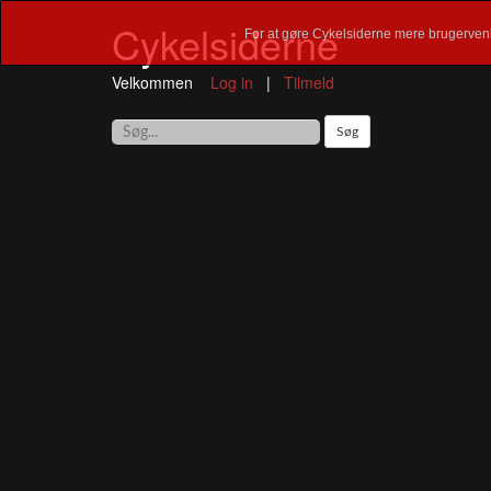
Cykelsiderne
For at gøre Cykelsiderne mere brugervenl
Velkommen
Log in
|
Tilmeld