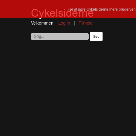
Cykelsiderne
For at gøre Cykelsiderne mere brugervenl
Velkommen
Log in
|
Tilmeld