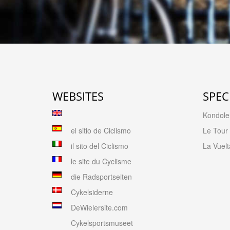
WEBSITES
SPEC
Kondolen
el sitio de Ciclismo
Le Tour
il sito del Ciclismo
La Vuelt
le site du Cyclisme
die Radsportseiten
Cykelsiderne
DeWielersite.com
Cykelsportsmuseet