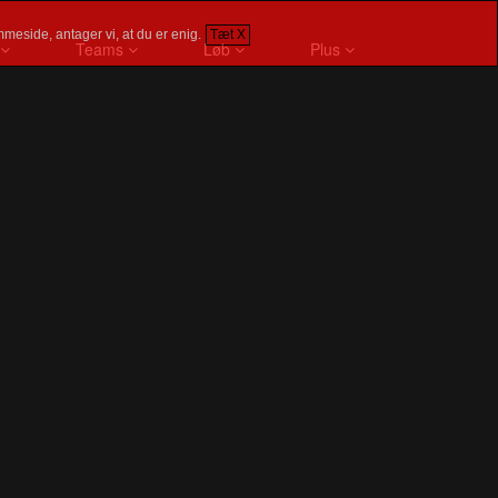
meside, antager vi, at du er enig.
Tæt X
Teams
Løb
Plus