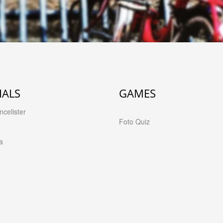
IALS
GAMES
celister
Foto Quiz
a