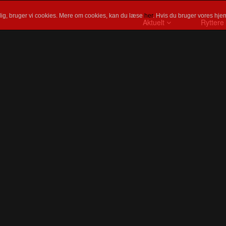
ig, bruger vi cookies. Mere om cookies, kan du læse
her
. Hvis du bruger vores hjem
Aktuelt
Ryttere