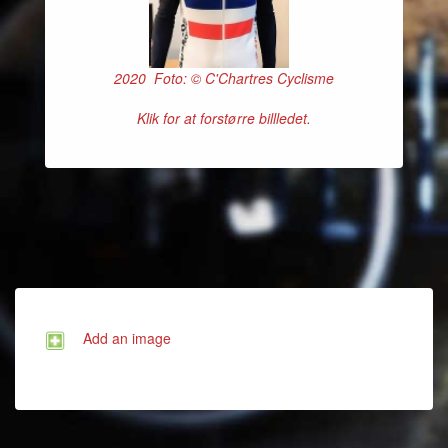
2020 Foto: © C'Chartres Cyclisme
Klik for at forstørre billledet.
Add an image