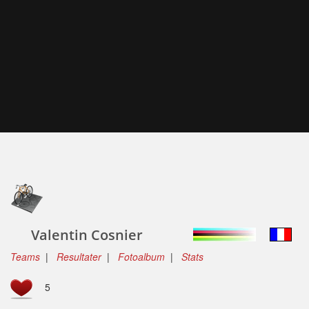
Valentin Cosnier
Teams
|
Resultater
|
Fotoalbum
|
Stats
5