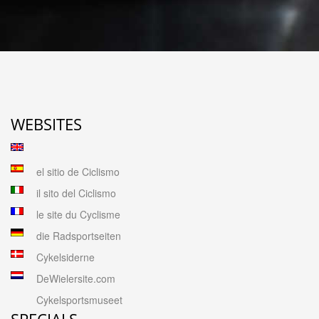
WEBSITES
el sitio de Ciclismo
il sito del Ciclismo
le site du Cyclisme
die Radsportseiten
Cykelsiderne
DeWielersite.com
Cykelsportsmuseet