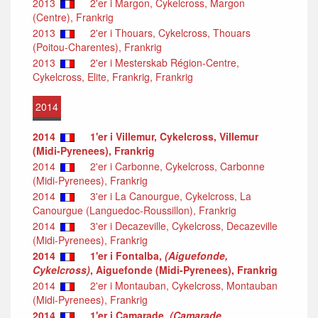
2013
2'er i Margon, Cykelcross, Margon
(Centre), Frankrig
2013
2'er i Thouars, Cykelcross, Thouars
(Poitou-Charentes), Frankrig
2013
2'er i Mesterskab Région-Centre,
Cykelcross, Elite, Frankrig, Frankrig
2014
2014
1'er i Villemur, Cykelcross, Villemur
(Midi-Pyrenees), Frankrig
2014
2'er i Carbonne, Cykelcross, Carbonne
(Midi-Pyrenees), Frankrig
2014
3'er i La Canourgue, Cykelcross, La
Canourgue (Languedoc-Roussillon), Frankrig
2014
3'er i Decazeville, Cykelcross, Decazeville
(Midi-Pyrenees), Frankrig
2014
1'er i Fontalba,
(Aiguefonde,
Cykelcross)
, Aiguefonde (Midi-Pyrenees), Frankrig
2014
2'er i Montauban, Cykelcross, Montauban
(Midi-Pyrenees), Frankrig
2014
1'er i Camarade,
(Camarade,