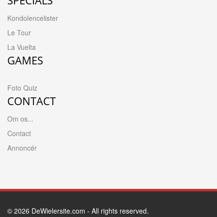
SPECIALS
Kondolencelister
Le Tour
La Vuelta
GAMES
Foto Quiz
CONTACT
Om os...
Contact
Annoncér
© 2026
DeWielersite.com
- All rights reserved.