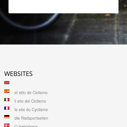
WEBSITES
el sitio de Ciclismo
il sito del Ciclismo
le site du Cyclisme
die Radsportseiten
Cykelsiderne