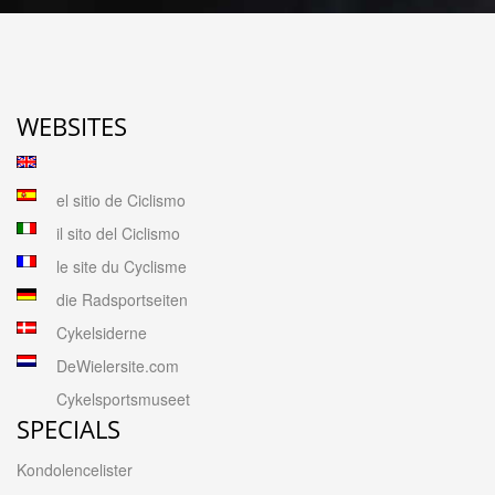
WEBSITES
el sitio de Ciclismo
il sito del Ciclismo
le site du Cyclisme
die Radsportseiten
Cykelsiderne
DeWielersite.com
Cykelsportsmuseet
SPECIALS
Kondolencelister