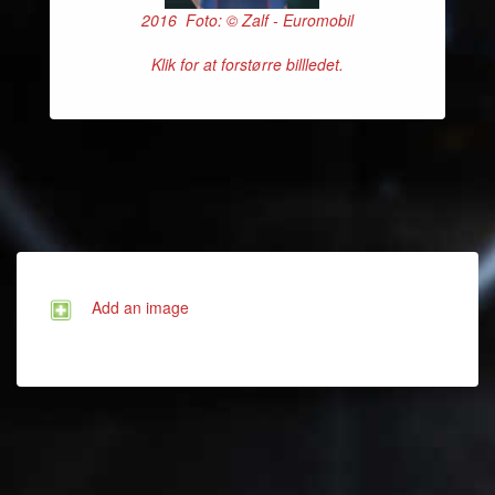
2016 Foto: © Zalf - Euromobil
Klik for at forstørre billledet.
Add an image