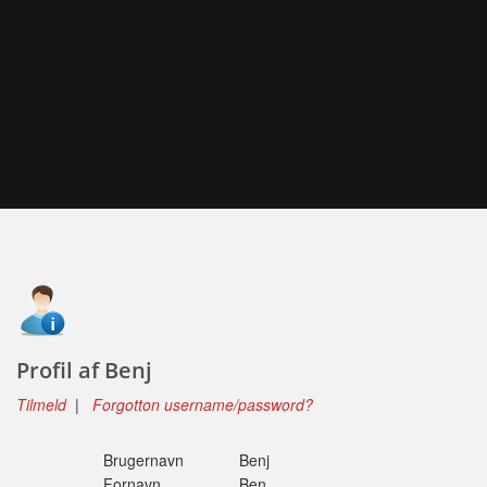
Profil af Benj
Tilmeld
|
Forgotton username/password?
Brugernavn
Benj
Fornavn
Ben