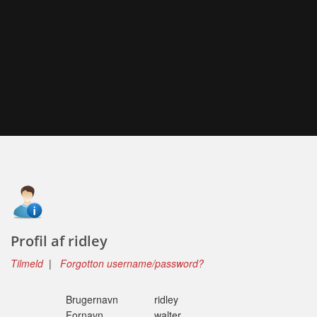
Profil af ridley
Tilmeld
|
Forgotton username/password?
Brugernavn
ridley
Fornavn
walter