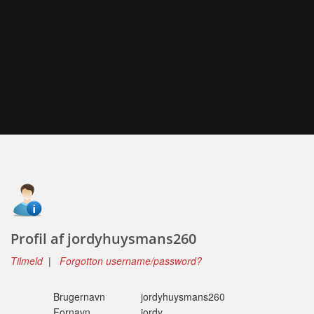
Profil af jordyhuysmans260
Tilmeld
|
Forgotton username/password?
Brugernavn
jordyhuysmans260
Fornavn
jordy