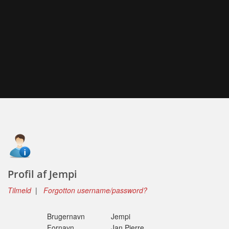
Profil af Jempi
Tilmeld
|
Forgotton username/password?
Brugernavn
Jempi
Fornavn
Jan Pierre