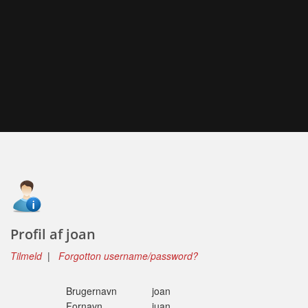
Profil af joan
Tilmeld
|
Forgotton username/password?
Brugernavn
joan
Fornavn
juan