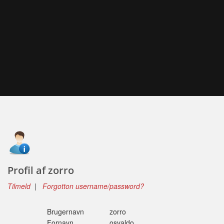
Profil af zorro
Tilmeld
|
Forgotton username/password?
Brugernavn
zorro
Fornavn
osvaldo