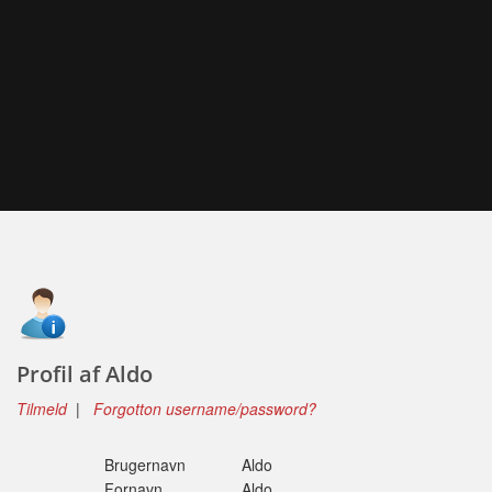
Profil af Aldo
Tilmeld
|
Forgotton username/password?
Brugernavn
Aldo
Fornavn
Aldo