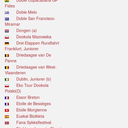
Doble Copacabana GP
Fides
Doble Melo
Doble San Francisco-
Miramar
Dongen (a)
Dookola Mazowska
Drei Etappen Rundfahrt
Frankfurt, Juniorer
Driedaagse van De
Panne
Driedaagse van West-
Vlaanderen
Dublin, Juniorer (b)
Eko Tour Dookola
Polski(D)
Essor Breton
Etoile de Bessèges
Etoile Morgienne
Euskal Bizikleta
Fana Sykkelfestival