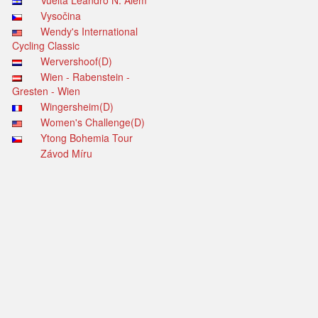
Vuelta Leandro N. Alem
Vysočina
Wendy's International
Cycling Classic
Wervershoof(D)
Wien - Rabenstein -
Gresten - Wien
Wingersheim(D)
Women's Challenge(D)
Ytong Bohemia Tour
Závod Míru