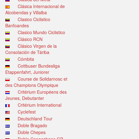
Clásica Internacional de
Alcobendas y Villalba
Clasico Ciclistico
Banfoandes
Clasico Mundo Ciclistico
Clásico RCN
Clásico Virgen de la
Consolación de Táriba
Cómbita
Cottbuser Bundesliga
Etappenfahrt, Juniorer
Course de Solidarnosc et
des Champions Olympique
Critérium Européens des
Jeunes, Debutanter
Critérium International
Cyclefest
Deutschland Tour
Doble Bragado
Doble Chepes