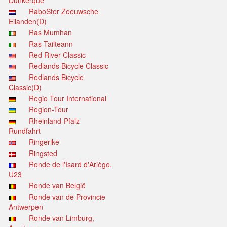
Dunkerque
RaboSter Zeeuwsche
Eilanden(D)
Ras Mumhan
Ras Tailteann
Red River Classic
Redlands Bicycle Classic
Redlands Bicycle
Classic(D)
Regio Tour International
Region-Tour
Rheinland-Pfalz
Rundfahrt
Ringerike
Ringsted
Ronde de l'Isard d'Ariège,
U23
Ronde van België
Ronde van de Provincie
Antwerpen
Ronde van Limburg,