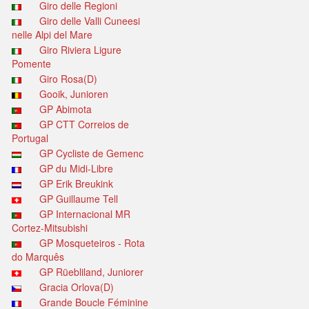
Giro delle Regioni
Giro delle Valli Cuneesi
nelle Alpi del Mare
Giro Riviera Ligure
Pomente
Giro Rosa(D)
Gooik, Junioren
GP Abimota
GP CTT Correios de
Portugal
GP Cycliste de Gemenc
GP du Midi-Libre
GP Erik Breukink
GP Guillaume Tell
GP Internacional MR
Cortez-Mitsubishi
GP Mosqueteiros - Rota
do Marquês
GP Rüebliland, Juniorer
Gracia Orlova(D)
Grande Boucle Féminine