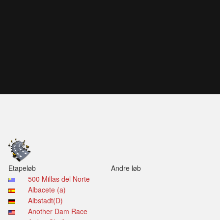
Etapeløb
Andre løb
500 Millas del Norte
Albacete (a)
Albstadt(D)
Another Dam Race