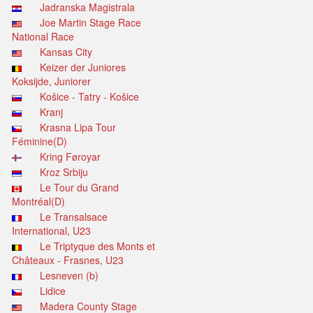
Jadranska Magistrala
Joe Martin Stage Race
National Race
Kansas City
Keizer der Juniores
Koksijde, Juniorer
Košice - Tatry - Košice
Kranj
Krasna Lipa Tour
Féminine(D)
Kring Føroyar
Kroz Srbiju
Le Tour du Grand
Montréal(D)
Le Transalsace
International, U23
Le Triptyque des Monts et
Châteaux - Frasnes, U23
Lesneven (b)
Lidice
Madera County Stage