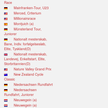
Race
Mainfranken-Tour, U23
Merced, Criterium
Millionairsrace
Montjuich (a)
Münsterland Tour,
Juniorer
Nationalt mesterskab,
Bane, Indiv. forfølgelsesløb,
Elite, Tyskland(D)
Nationalt mesterskab,
Landevej, Enkeltstart, Elite,
Storbritannien(D)
Nature Valley Grand Prix
New Zealand Cycle
Classic
Niedersachsen Rundfahrt
Niedersachsen
Rundfahrt, Juniorer
Nieuwegein (a)
Nieuwegein (a)